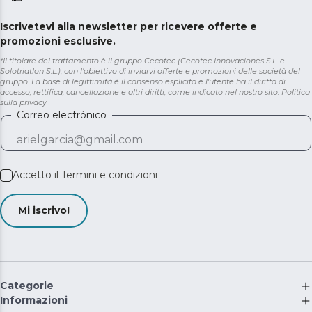
Iscrivetevi alla newsletter per ricevere offerte e
promozioni esclusive.
*Il titolare del trattamento è il gruppo Cecotec (Cecotec Innovaciones S.L. e
Solotriatlon S.L.), con l'obiettivo di inviarvi offerte e promozioni delle società del
gruppo. La base di legittimità è il consenso esplicito e l'utente ha il diritto di
accesso, rettifica, cancellazione e altri diritti, come indicato nel nostro sito.
Politica
sulla privacy
Correo electrónico
Accetto il
Termini e condizioni
Mi iscrivo!
Categorie
Informazioni