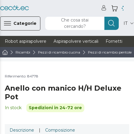
Che cosa stai
Categorie
IT
cercando?
Robot aspirapolvere
Aspirapolvere verticali
Fornetti
Ve
Ricambi
Pezzi di ricambio cucina
Pezzi di ricambio pentole
Riferimento: 84778
Anello con manico H/H Deluxe
Pot
In stock
Spedizioni in 24-72 ore
Descrizione
|
Composizione