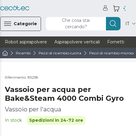
Che cosa stai
Categorie
IT
cercando?
Robot aspirapolvere
Aspirapolvere verticali
Fornetti
Ve
Ricambi
Pezzi di ricambio cucina
Pezzi di ricambio microond
Riferimento: 85258
Vassoio per acqua per
Bake&Steam 4000 Combi Gyro
Vassoio per l'acqua
In stock
Spedizioni in 24-72 ore