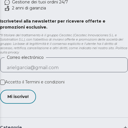
Gestione dei tuoi ordini 24/7
2 anni di garanzia
Iscrivetevi alla newsletter per ricevere offerte e
promozioni esclusive.
*Il titolare del trattamento è il gruppo Cecotec (Cecotec Innovaciones S.L. e
Solotriatlon S.L.), con l'obiettivo di inviarvi offerte e promozioni delle società del
gruppo. La base di legittimità è il consenso esplicito e l'utente ha il diritto di
accesso, rettifica, cancellazione e altri diritti, come indicato nel nostro sito.
Politica
sulla privacy
Correo electrónico
Accetto il
Termini e condizioni
Mi iscrivo!
Categorie