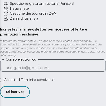
Spedizione gratuita in tutta la Penisola!
Paga a rate
Gestione dei tuoi ordini 24/7
2 anni di garanzia
Iscrivetevi alla newsletter per ricevere offerte e
promozioni esclusive.
*Il titolare del trattamento è il gruppo Cecotec (Cecotec Innovaciones S.L. e
Solotriatlon S.L.), con l'obiettivo di inviarvi offerte e promozioni delle società del
gruppo. La base di legittimità è il consenso esplicito e l'utente ha il diritto di
accesso, rettifica, cancellazione e altri diritti, come indicato nel nostro sito.
Politica
sulla privacy
Correo electrónico
Accetto il
Termini e condizioni
Mi iscrivo!