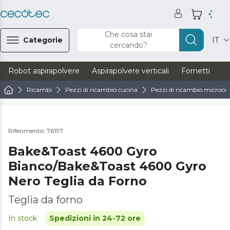
Che cosa stai
Categorie
IT
cercando?
Robot aspirapolvere
Aspirapolvere verticali
Fornetti
Ve
Ricambi
Pezzi di ricambio cucina
Pezzi di ricambio microond
Riferimento: 76197
Bake&Toast 4600 Gyro
Bianco/Bake&Toast 4600 Gyro
Nero Teglia da Forno
Teglia da forno
In stock
Spedizioni in 24-72 ore