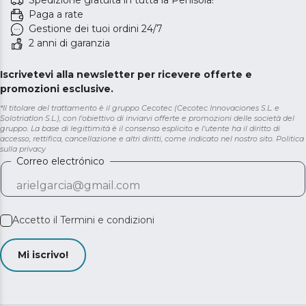
Spedizione gratuita in tutta la Penisola!
Paga a rate
Gestione dei tuoi ordini 24/7
2 anni di garanzia
Iscrivetevi alla newsletter per ricevere offerte e
promozioni esclusive.
*Il titolare del trattamento è il gruppo Cecotec (Cecotec Innovaciones S.L. e
Solotriatlon S.L.), con l'obiettivo di inviarvi offerte e promozioni delle società del
gruppo. La base di legittimità è il consenso esplicito e l'utente ha il diritto di
accesso, rettifica, cancellazione e altri diritti, come indicato nel nostro sito.
Politica
sulla privacy
Correo electrónico
Accetto il
Termini e condizioni
Mi iscrivo!