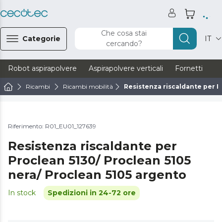
Che cosa stai
Categorie
IT
cercando?
Robot aspirapolvere
Aspirapolvere verticali
Fornetti
Ve
Ricambi
Ricambi mobilità
Resistenza riscaldante per P
Riferimento: R01_EU01_127639
Resistenza riscaldante per
Proclean 5130/ Proclean 5105
nera/ Proclean 5105 argento
In stock
Spedizioni in 24-72 ore