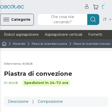
Che cosa stai
Categorie
IT
cercando?
Robot aspirapolvere
Aspirapolvere verticali
Fornetti
Ve
Ricambi
Pezzi di ricambio cucina
Pezzi di ricambio microond
Riferimento: 80828
Piastra di convezione
In stock
Spedizioni in 24-72 ore
Descrizione
|
Composizione