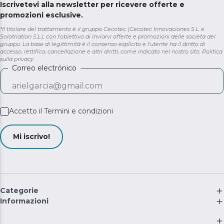
Iscrivetevi alla newsletter per ricevere offerte e
promozioni esclusive.
*Il titolare del trattamento è il gruppo Cecotec (Cecotec Innovaciones S.L. e
Solotriatlon S.L.), con l'obiettivo di inviarvi offerte e promozioni delle società del
gruppo. La base di legittimità è il consenso esplicito e l'utente ha il diritto di
accesso, rettifica, cancellazione e altri diritti, come indicato nel nostro sito.
Politica
sulla privacy
Correo electrónico
Accetto il
Termini e condizioni
Mi iscrivo!
Categorie
Informazioni