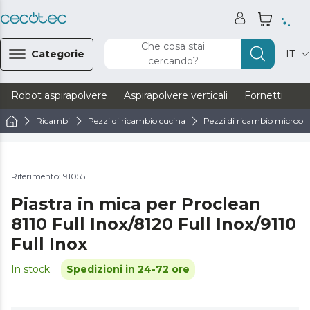
Che cosa stai
Categorie
IT
cercando?
Robot aspirapolvere
Aspirapolvere verticali
Fornetti
Ve
Ricambi
Pezzi di ricambio cucina
Pezzi di ricambio microond
Riferimento: 91055
Piastra in mica per Proclean
8110 Full Inox/8120 Full Inox/9110
Full Inox
In stock
Spedizioni in 24-72 ore