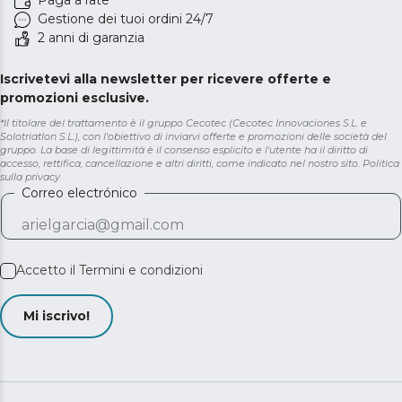
Paga a rate
Gestione dei tuoi ordini 24/7
2 anni di garanzia
Iscrivetevi alla newsletter per ricevere offerte e
promozioni esclusive.
*Il titolare del trattamento è il gruppo Cecotec (Cecotec Innovaciones S.L. e
Solotriatlon S.L.), con l'obiettivo di inviarvi offerte e promozioni delle società del
gruppo. La base di legittimità è il consenso esplicito e l'utente ha il diritto di
accesso, rettifica, cancellazione e altri diritti, come indicato nel nostro sito.
Politica
sulla privacy
Correo electrónico
Accetto il
Termini e condizioni
Mi iscrivo!