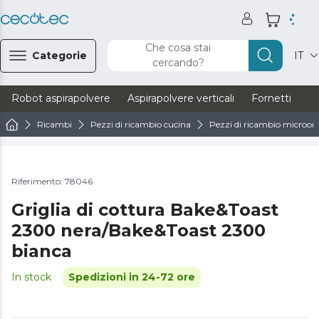
Che cosa stai
Categorie
IT
cercando?
Robot aspirapolvere
Aspirapolvere verticali
Fornetti
Ve
Ricambi
Pezzi di ricambio cucina
Pezzi di ricambio microond
Riferimento: 78046
Griglia di cottura Bake&Toast
2300 nera/Bake&Toast 2300
bianca
In stock
Spedizioni in 24-72 ore