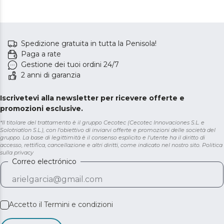
Spedizione gratuita in tutta la Penisola!
Paga a rate
Gestione dei tuoi ordini 24/7
2 anni di garanzia
Iscrivetevi alla newsletter per ricevere offerte e
promozioni esclusive.
*Il titolare del trattamento è il gruppo Cecotec (Cecotec Innovaciones S.L. e
Solotriatlon S.L.), con l'obiettivo di inviarvi offerte e promozioni delle società del
gruppo. La base di legittimità è il consenso esplicito e l'utente ha il diritto di
accesso, rettifica, cancellazione e altri diritti, come indicato nel nostro sito.
Politica
sulla privacy
Correo electrónico
Accetto il
Termini e condizioni