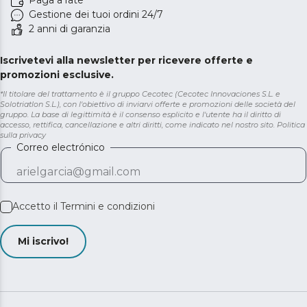
Paga a rate
Gestione dei tuoi ordini 24/7
2 anni di garanzia
Iscrivetevi alla newsletter per ricevere offerte e
promozioni esclusive.
*Il titolare del trattamento è il gruppo Cecotec (Cecotec Innovaciones S.L. e
Solotriatlon S.L.), con l'obiettivo di inviarvi offerte e promozioni delle società del
gruppo. La base di legittimità è il consenso esplicito e l'utente ha il diritto di
accesso, rettifica, cancellazione e altri diritti, come indicato nel nostro sito.
Politica
sulla privacy
Correo electrónico
Accetto il
Termini e condizioni
Mi iscrivo!