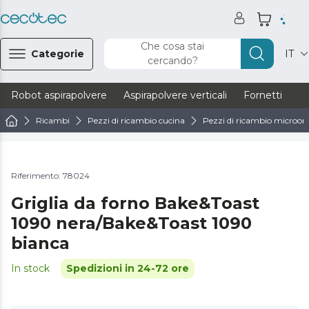
Che cosa stai
Categorie
IT
cercando?
Robot aspirapolvere
Aspirapolvere verticali
Fornetti
Ve
Ricambi
Pezzi di ricambio cucina
Pezzi di ricambio microond
Riferimento: 78024
Griglia da forno Bake&Toast
1090 nera/Bake&Toast 1090
bianca
In stock
Spedizioni in 24-72 ore