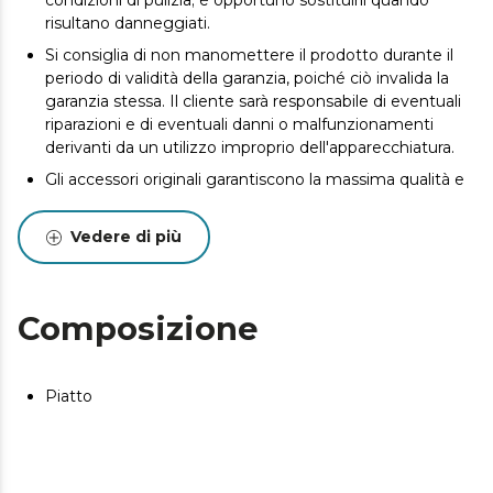
condizioni di pulizia; è opportuno sostituirli quando
risultano danneggiati.
Si consiglia di non manomettere il prodotto durante il
periodo di validità della garanzia, poiché ciò invalida la
garanzia stessa. Il cliente sarà responsabile di eventuali
riparazioni e di eventuali danni o malfunzionamenti
derivanti da un utilizzo improprio dell'apparecchiatura.
Gli accessori originali garantiscono la massima qualità e
le migliori prestazioni. Si consiglia la manutenzione per
prolungare la durata del prodotto.
Vedere di più
Composizione
Piatto