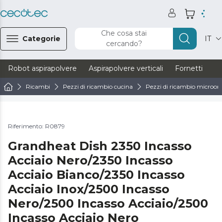
Che cosa stai
Categorie
IT
cercando?
Robot aspirapolvere
Aspirapolvere verticali
Fornetti
Ve
Ricambi
Pezzi di ricambio cucina
Pezzi di ricambio microond
Riferimento: R0879
Grandheat Dish 2350 Incasso
Acciaio Nero/2350 Incasso
Acciaio Bianco/2350 Incasso
Acciaio Inox/2500 Incasso
Nero/2500 Incasso Acciaio/2500
Incasso Acciaio Nero