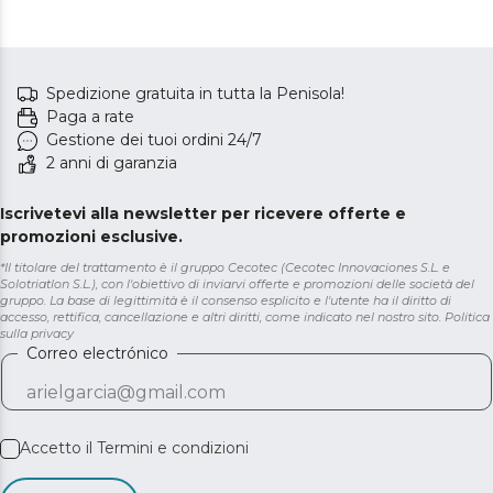
Spedizione gratuita in tutta la Penisola!
Paga a rate
Gestione dei tuoi ordini 24/7
2 anni di garanzia
Iscrivetevi alla newsletter per ricevere offerte e
promozioni esclusive.
*Il titolare del trattamento è il gruppo Cecotec (Cecotec Innovaciones S.L. e
Solotriatlon S.L.), con l'obiettivo di inviarvi offerte e promozioni delle società del
gruppo. La base di legittimità è il consenso esplicito e l'utente ha il diritto di
accesso, rettifica, cancellazione e altri diritti, come indicato nel nostro sito.
Politica
sulla privacy
Correo electrónico
Accetto il
Termini e condizioni