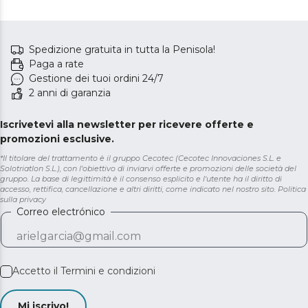
Spedizione gratuita in tutta la Penisola!
Paga a rate
Gestione dei tuoi ordini 24/7
2 anni di garanzia
Iscrivetevi alla newsletter per ricevere offerte e
promozioni esclusive.
*Il titolare del trattamento è il gruppo Cecotec (Cecotec Innovaciones S.L. e
Solotriatlon S.L.), con l'obiettivo di inviarvi offerte e promozioni delle società del
gruppo. La base di legittimità è il consenso esplicito e l'utente ha il diritto di
accesso, rettifica, cancellazione e altri diritti, come indicato nel nostro sito.
Politica
sulla privacy
Correo electrónico
Accetto il
Termini e condizioni
Mi iscrivo!