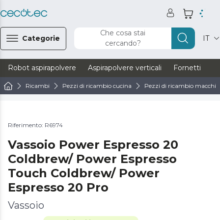
Che cosa stai
Categorie
IT
cercando?
Robot aspirapolvere
Aspirapolvere verticali
Fornetti
Ve
Ricambi
Pezzi di ricambio cucina
Pezzi di ricambio macchine
Riferimento: R6974
Vassoio Power Espresso 20
Coldbrew/ Power Espresso
Touch Coldbrew/ Power
Espresso 20 Pro
Vassoio