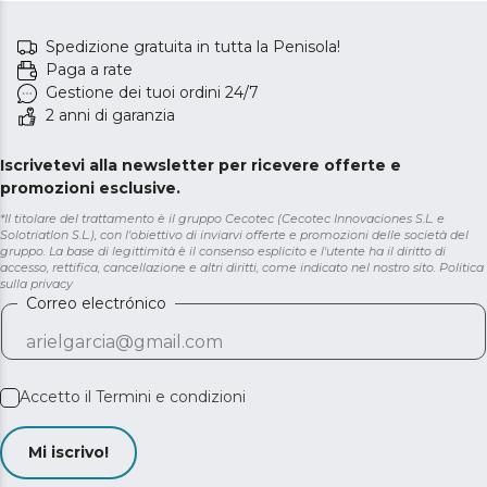
Spedizione gratuita in tutta la Penisola!
Paga a rate
Gestione dei tuoi ordini 24/7
2 anni di garanzia
Iscrivetevi alla newsletter per ricevere offerte e
promozioni esclusive.
*Il titolare del trattamento è il gruppo Cecotec (Cecotec Innovaciones S.L. e
Solotriatlon S.L.), con l'obiettivo di inviarvi offerte e promozioni delle società del
gruppo. La base di legittimità è il consenso esplicito e l'utente ha il diritto di
accesso, rettifica, cancellazione e altri diritti, come indicato nel nostro sito.
Politica
sulla privacy
Correo electrónico
Accetto il
Termini e condizioni
Mi iscrivo!