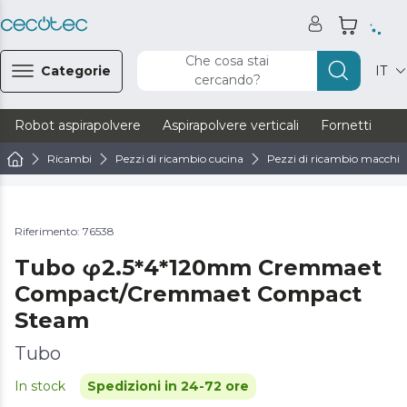
Che cosa stai
Categorie
IT
cercando?
Robot aspirapolvere
Aspirapolvere verticali
Fornetti
Ve
Ricambi
Pezzi di ricambio cucina
Pezzi di ricambio macchine
Riferimento: 76538
Tubo φ2.5*4*120mm Cremmaet
Compact/Cremmaet Compact
Steam
Tubo
In stock
Spedizioni in 24-72 ore