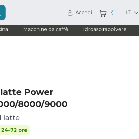
Accedi
IT
ina
Macchine da caffè
Idroaspirapolvere
 latte Power
7000/8000/9000
 latte
n 24-72 ore