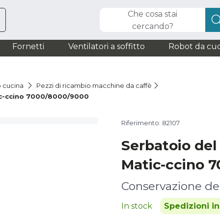
Che cosa stai
cercando?
Fornetti
Ventilatori a soffitto
Robot da cuc
o cucina
Pezzi di ricambio macchine da caffè
ic-ccino 7000/8000/9000
Riferimento: 82107
Serbatoio del
Matic-ccino 
Conservazione del
In stock
Spedizioni i