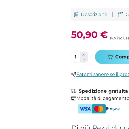
Descrizione
|
C
50,90 €
IVA inclus
Comp
Fatemi sapere se il pr
Spedizione gratuita i
Modalità di pagamento
Di più
Pezzi di r