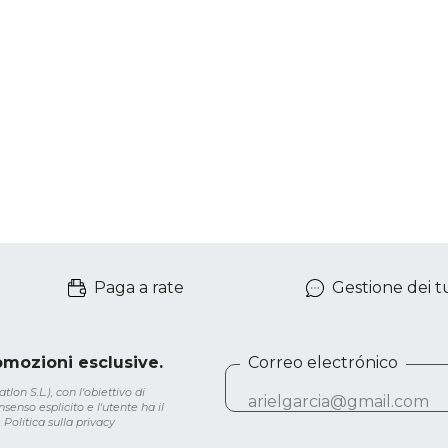
Paga a rate
Gestione dei tu
romozioni esclusive.
Correo electrónico
lon S.L.), con l'obiettivo di
senso esplicito e l'utente ha il
.
Politica sulla privacy