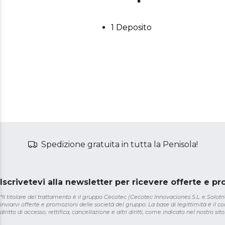
1 Deposito
Spedizione gratuita in tutta la Penisola!
Iscrivetevi alla newsletter per ricevere offerte e p
*Il titolare del trattamento è il gruppo Cecotec (Cecotec Innovaciones S.L. e Solotriat
inviarvi offerte e promozioni delle società del gruppo. La base di legittimità è il con
diritto di accesso, rettifica, cancellazione e altri diritti, come indicato nel nostro sito