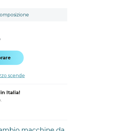
omposizione
a
rare
ezzo scende
n Italia!
.
icambio macchine da