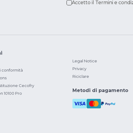
Accetto il
Termini e condiz
i
Legal Notice
Privacy
i conformità
Riciclare
ions
ituzione Cecofry
Metodi di pagamento
on 10100 Pro