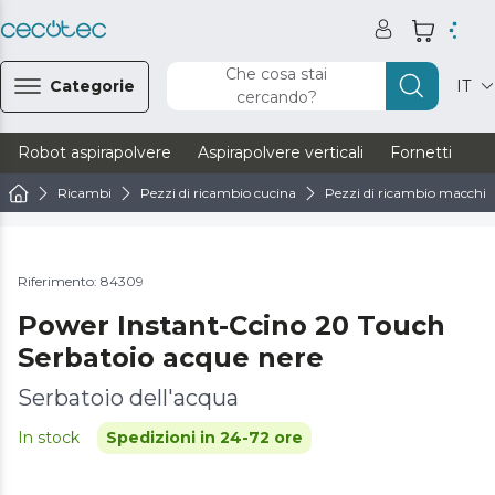
Che cosa stai
Categorie
IT
cercando?
Robot aspirapolvere
Aspirapolvere verticali
Fornetti
Ve
Ricambi
Pezzi di ricambio cucina
Pezzi di ricambio macchine
Riferimento: 84309
Power Instant-Ccino 20 Touch
Serbatoio acque nere
Serbatoio dell'acqua
In stock
Spedizioni in 24-72 ore