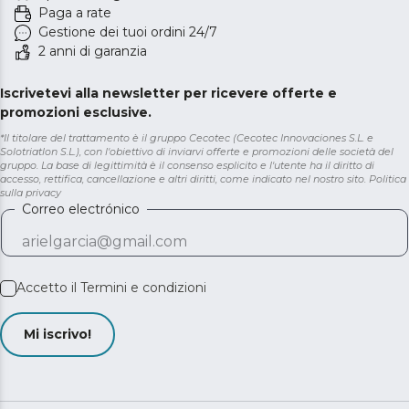
Paga a rate
Gestione dei tuoi ordini 24/7
2 anni di garanzia
Iscrivetevi alla newsletter per ricevere offerte e
promozioni esclusive.
*Il titolare del trattamento è il gruppo Cecotec (Cecotec Innovaciones S.L. e
Solotriatlon S.L.), con l'obiettivo di inviarvi offerte e promozioni delle società del
gruppo. La base di legittimità è il consenso esplicito e l'utente ha il diritto di
accesso, rettifica, cancellazione e altri diritti, come indicato nel nostro sito.
Politica
sulla privacy
Correo electrónico
Accetto il
Termini e condizioni
Mi iscrivo!