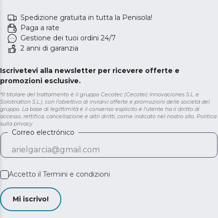
Spedizione gratuita in tutta la Penisola!
Paga a rate
Gestione dei tuoi ordini 24/7
2 anni di garanzia
Iscrivetevi alla newsletter per ricevere offerte e
promozioni esclusive.
*Il titolare del trattamento è il gruppo Cecotec (Cecotec Innovaciones S.L. e
Solotriatlon S.L.), con l'obiettivo di inviarvi offerte e promozioni delle società del
gruppo. La base di legittimità è il consenso esplicito e l'utente ha il diritto di
accesso, rettifica, cancellazione e altri diritti, come indicato nel nostro sito.
Politica
sulla privacy
Correo electrónico
Accetto il
Termini e condizioni
Mi iscrivo!