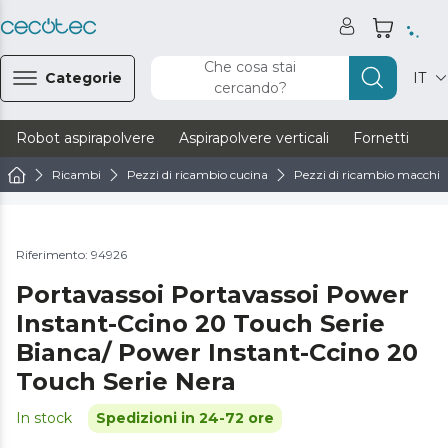
Che cosa stai
Categorie
IT
cercando?
Robot aspirapolvere
Aspirapolvere verticali
Fornetti
Ve
Ricambi
Pezzi di ricambio cucina
Pezzi di ricambio macchine
Riferimento: 94926
Portavassoi Portavassoi Power
Instant-Ccino 20 Touch Serie
Bianca/ Power Instant-Ccino 20
Touch Serie Nera
In stock
Spedizioni in 24-72 ore