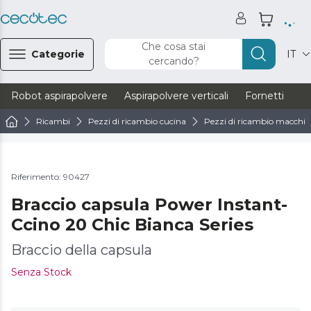
Che cosa stai
Categorie
IT
cercando?
Robot aspirapolvere
Aspirapolvere verticali
Fornetti
Ve
Ricambi
Pezzi di ricambio cucina
Pezzi di ricambio macchine
Riferimento: 90427
Braccio capsula Power Instant-
Ccino 20 Chic Bianca Series
Braccio della capsula
Senza Stock