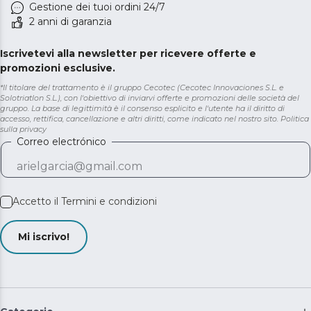
Gestione dei tuoi ordini 24/7
2 anni di garanzia
Iscrivetevi alla newsletter per ricevere offerte e
promozioni esclusive.
*Il titolare del trattamento è il gruppo Cecotec (Cecotec Innovaciones S.L. e
Solotriatlon S.L.), con l'obiettivo di inviarvi offerte e promozioni delle società del
gruppo. La base di legittimità è il consenso esplicito e l'utente ha il diritto di
accesso, rettifica, cancellazione e altri diritti, come indicato nel nostro sito.
Politica
sulla privacy
Correo electrónico
Accetto il
Termini e condizioni
Mi iscrivo!