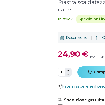
Piastra scaldata
caffè
In stock
Spedizioni i
Descrizione
|
C
24,90 €
IVA inclus
Comp
Fatemi sapere se il pr
Spedizione gratuita i