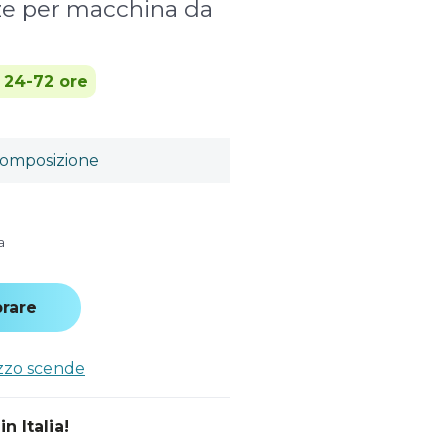
zze per macchina da
n 24-72 ore
omposizione
a
rare
ezzo scende
n Italia!