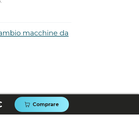
.
icambio macchine da
€
Comprare