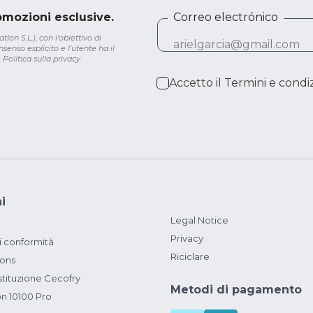
romozioni esclusive.
Correo electrónico
lon S.L.), con l'obiettivo di
senso esplicito e l'utente ha il
.
Politica sulla privacy
Accetto il
Termini e condiz
i
Legal Notice
Privacy
i conformità
Riciclare
ions
ituzione Cecofry
Metodi di pagamento
on 10100 Pro