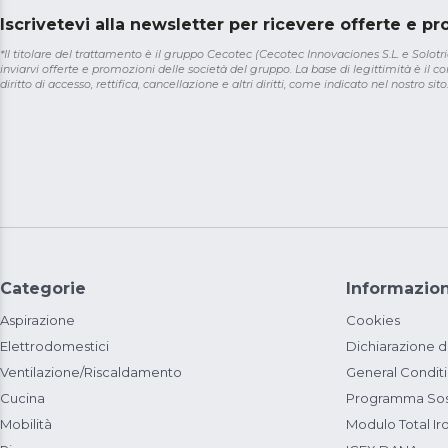
Iscrivetevi alla newsletter per ricevere offerte e p
*Il titolare del trattamento è il gruppo Cecotec (Cecotec Innovaciones S.L. e Solotriat
inviarvi offerte e promozioni delle società del gruppo. La base di legittimità è il con
diritto di accesso, rettifica, cancellazione e altri diritti, come indicato nel nostro sito
Categorie
Informazion
Aspirazione
Cookies
Elettrodomestici
Dichiarazione d
Ventilazione/Riscaldamento
General Condit
Cucina
Programma Sost
Mobilità
Modulo Total Ir