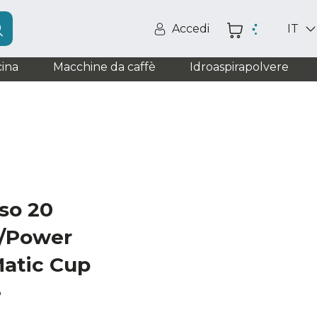
Accedi
IT
ina
Macchine da caffè
Idroaspirapolvere
so 20
e/Power
Matic Cup
e