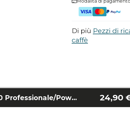
Modalità di pagamento
Di più
Pezzi di r
caffè
24,90 
Power Espresso 20 Professionale/Power Espresso 20 Matic Cup Warmer Plate