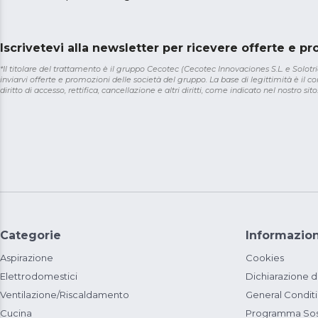
Iscrivetevi alla newsletter per ricevere offerte e p
*Il titolare del trattamento è il gruppo Cecotec (Cecotec Innovaciones S.L. e Solotriat
inviarvi offerte e promozioni delle società del gruppo. La base di legittimità è il con
diritto di accesso, rettifica, cancellazione e altri diritti, come indicato nel nostro sito
Categorie
Informazion
Aspirazione
Cookies
Elettrodomestici
Dichiarazione d
Ventilazione/Riscaldamento
General Condit
Cucina
Programma Sost