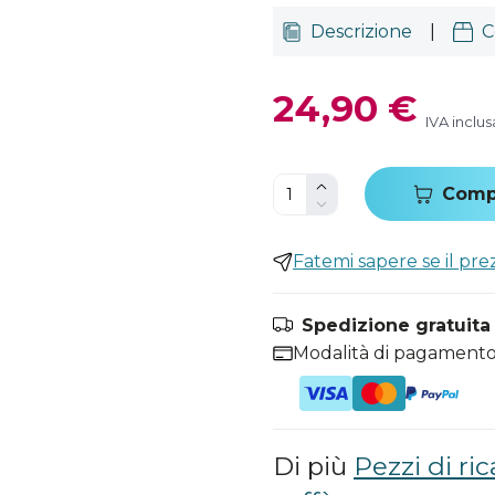
Descrizione
|
C
24,90 €
IVA inclus
Comp
Fatemi sapere se il pr
Spedizione gratuita i
Modalità di pagamento
Di più
Pezzi di r