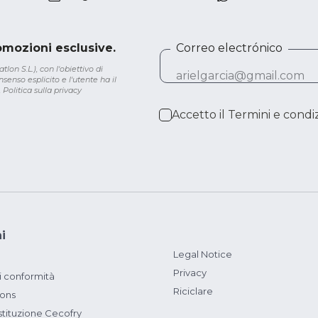
romozioni esclusive.
Correo electrónico
lon S.L.), con l'obiettivo di
senso esplicito e l'utente ha il
.
Politica sulla privacy
Accetto il
Termini e condiz
i
Legal Notice
Privacy
i conformità
Riciclare
ions
ituzione Cecofry