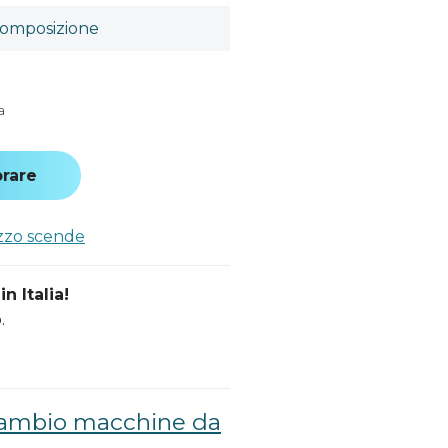
omposizione
a
rare
ezzo scende
n Italia!
.
icambio macchine da