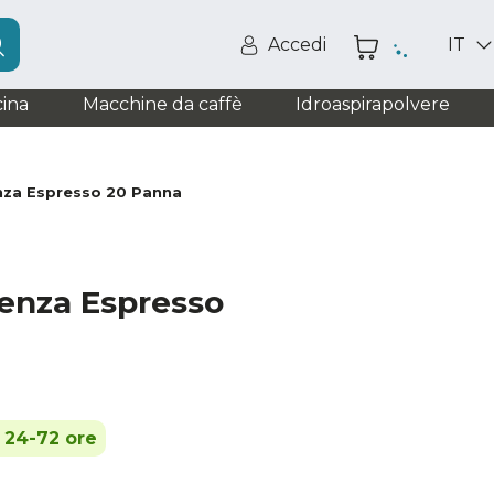
Accedi
IT
ina
Macchine da caffè
Idroaspirapolvere
nza Espresso 20 Panna
tenza Espresso
n 24-72 ore