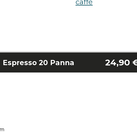
caffè
24,90 
a Espresso 20 Panna
am