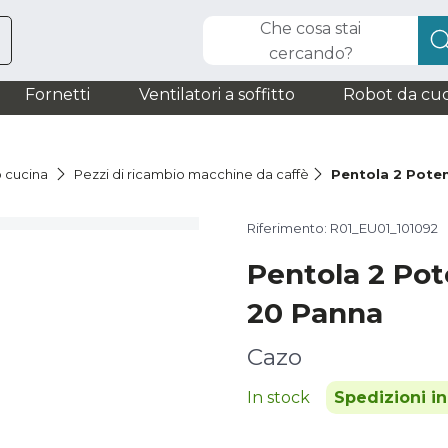
Che cosa stai
cercando?
Fornetti
Ventilatori a soffitto
Robot da cuc
o cucina
Pezzi di ricambio macchine da caffè
Pentola 2 Pote
Riferimento: R01_EU01_101092
Pentola 2 Po
20 Panna
Cazo
In stock
Spedizioni i