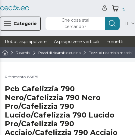
Che cosa stai
Categorie
IT
cercando?
Robot aspirapolvere
Aspirapolvere verticali
Fornetti
Ve
Ricambi
Pezzi di ricambio cucina
Pezzi di ricambio macchine
Riferimento: 83675
Pcb Cafelizzia 790
Nero/Cafelizzia 790 Nero
Pro/Cafelizzia 790
Lucido/Cafelizzia 790 Lucido
Pro/Cafelizzia 790
Acciaio/Cafelizzia 790 Acciaio