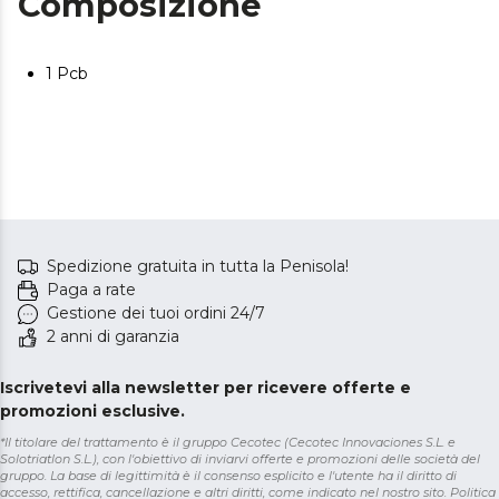
Composizione
1 Pcb
Spedizione gratuita in tutta la Penisola!
Paga a rate
Gestione dei tuoi ordini 24/7
2 anni di garanzia
Iscrivetevi alla newsletter per ricevere offerte e
promozioni esclusive.
*Il titolare del trattamento è il gruppo Cecotec (Cecotec Innovaciones S.L. e
Solotriatlon S.L.), con l'obiettivo di inviarvi offerte e promozioni delle società del
gruppo. La base di legittimità è il consenso esplicito e l'utente ha il diritto di
accesso, rettifica, cancellazione e altri diritti, come indicato nel nostro sito.
Politica