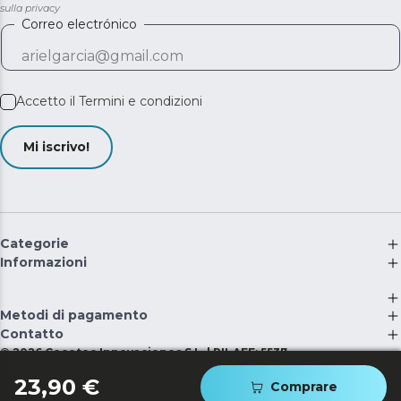
sulla privacy
Correo electrónico
Accetto il
Termini e condizioni
Mi iscrivo!
Categorie
Informazioni
Metodi di pagamento
Contatto
©
2026
Cecotec Innovaciones S.L. | RII-AEE: 5537
23,90 €
Comprare