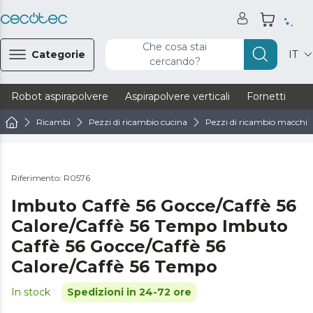
Che cosa stai
Categorie
IT
cercando?
Robot aspirapolvere
Aspirapolvere verticali
Fornetti
Ve
Ricambi
Pezzi di ricambio cucina
Pezzi di ricambio macchine
Riferimento: R0576
Imbuto Caffè 56 Gocce/Caffè 56
Calore/Caffè 56 Tempo Imbuto
Caffè 56 Gocce/Caffè 56
Calore/Caffè 56 Tempo
In stock
Spedizioni in 24-72 ore