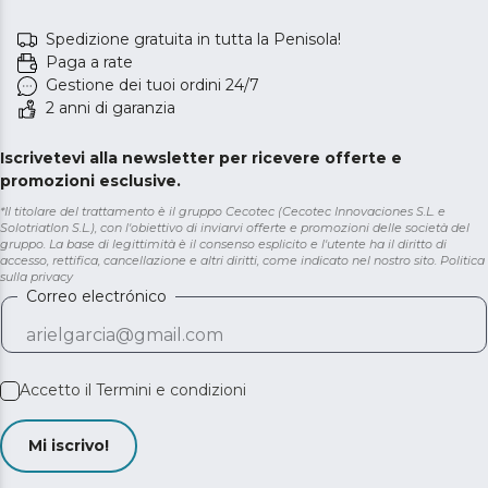
Spedizione gratuita in tutta la Penisola!
Paga a rate
Gestione dei tuoi ordini 24/7
2 anni di garanzia
Iscrivetevi alla newsletter per ricevere offerte e
promozioni esclusive.
*Il titolare del trattamento è il gruppo Cecotec (Cecotec Innovaciones S.L. e
Solotriatlon S.L.), con l'obiettivo di inviarvi offerte e promozioni delle società del
gruppo. La base di legittimità è il consenso esplicito e l'utente ha il diritto di
accesso, rettifica, cancellazione e altri diritti, come indicato nel nostro sito.
Politica
sulla privacy
Correo electrónico
Accetto il
Termini e condizioni
Mi iscrivo!