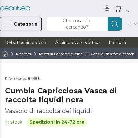
Che cosa stai
Categorie
IT
cercando?
Robot aspirapolvere
Aspirapolvere verticali
Fornetti
Ve
Ricambi
Pezzi di ricambio cucina
Pezzi di ricambio macchine
Riferimento: 84688
Cumbia Capricciosa Vasca di
raccolta liquidi nera
Vassoio di raccolta dei liquidi
In stock
Spedizioni in 24-72 ore