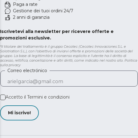
Paga a rate
Gestione dei tuoi ordini 24/7
2 anni di garanzia
Iscrivetevi alla newsletter per ricevere offerte e
promozioni esclusive.
*Il titolare del trattamento è il gruppo Cecotec (Cecotec Innovaciones S.L. e
Solotriatlon S.L.), con l'obiettivo di inviarvi offerte e promozioni delle società del
gruppo. La base di legittimità è il consenso esplicito e l'utente ha il diritto di
accesso, rettifica, cancellazione e altri diritti, come indicato nel nostro sito.
Politica
sulla privacy
Correo electrónico
Accetto il
Termini e condizioni
Mi iscrivo!