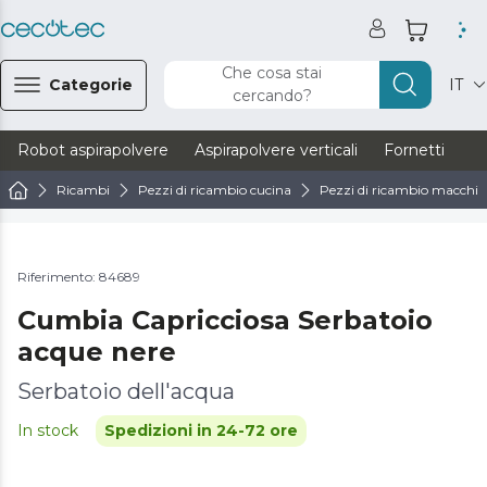
Che cosa stai
Categorie
IT
cercando?
Robot aspirapolvere
Aspirapolvere verticali
Fornetti
Ve
Ricambi
Pezzi di ricambio cucina
Pezzi di ricambio macchine
Riferimento: 84689
Cumbia Capricciosa Serbatoio
acque nere
Serbatoio dell'acqua
In stock
Spedizioni in 24-72 ore