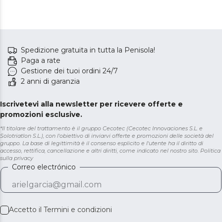
Spedizione gratuita in tutta la Penisola!
Paga a rate
Gestione dei tuoi ordini 24/7
2 anni di garanzia
Iscrivetevi alla newsletter per ricevere offerte e
promozioni esclusive.
*Il titolare del trattamento è il gruppo Cecotec (Cecotec Innovaciones S.L. e
Solotriatlon S.L.), con l'obiettivo di inviarvi offerte e promozioni delle società del
gruppo. La base di legittimità è il consenso esplicito e l'utente ha il diritto di
accesso, rettifica, cancellazione e altri diritti, come indicato nel nostro sito.
Politica
sulla privacy
Correo electrónico
Accetto il
Termini e condizioni