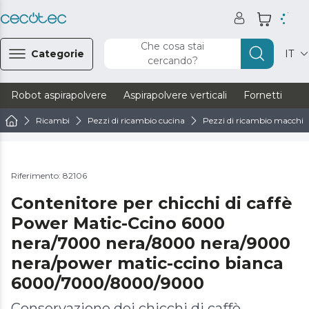
Che cosa stai
Categorie
IT
cercando?
Robot aspirapolvere
Aspirapolvere verticali
Fornetti
Ve
Ricambi
Pezzi di ricambio cucina
Pezzi di ricambio macchine
Riferimento: 82106
Contenitore per chicchi di caffè
Power Matic-Ccino 6000
nera/7000 nera/8000 nera/9000
nera/power matic-ccino bianca
6000/7000/8000/9000
Conservazione dei chicchi di caffè