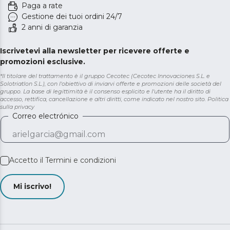
Paga a rate
Gestione dei tuoi ordini 24/7
2 anni di garanzia
Iscrivetevi alla newsletter per ricevere offerte e
promozioni esclusive.
*Il titolare del trattamento è il gruppo Cecotec (Cecotec Innovaciones S.L. e
Solotriatlon S.L.), con l'obiettivo di inviarvi offerte e promozioni delle società del
gruppo. La base di legittimità è il consenso esplicito e l'utente ha il diritto di
accesso, rettifica, cancellazione e altri diritti, come indicato nel nostro sito.
Politica
sulla privacy
Correo electrónico
Accetto il
Termini e condizioni
Mi iscrivo!