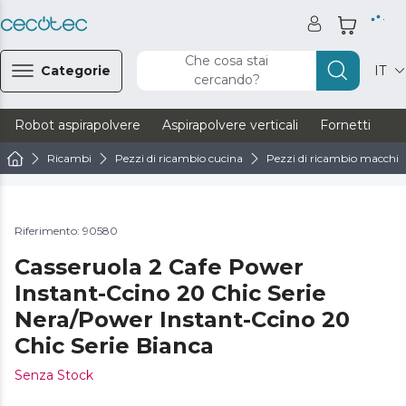
Che cosa stai
Categorie
IT
cercando?
Robot aspirapolvere
Aspirapolvere verticali
Fornetti
Ve
Ricambi
Pezzi di ricambio cucina
Pezzi di ricambio macchine
Riferimento: 90580
Casseruola 2 Cafe Power
Instant-Ccino 20 Chic Serie
Nera/Power Instant-Ccino 20
Chic Serie Bianca
Senza Stock