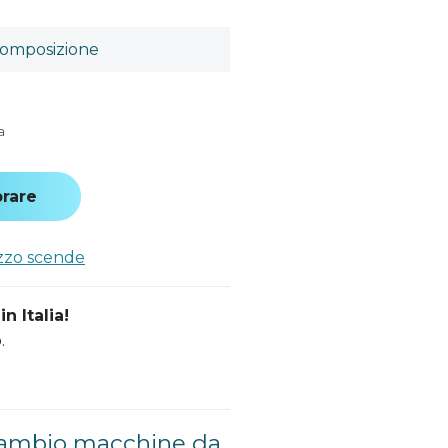
omposizione
a
rare
ezzo scende
n Italia!
.
icambio macchine da