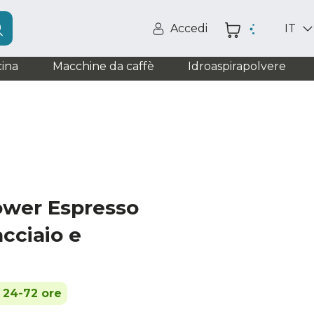
Accedi
IT
ina
Macchine da caffè
Idroaspirapolvere
ower Espresso
acciaio e
n 24-72 ore