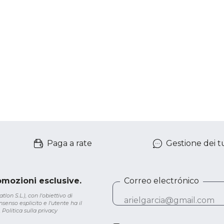
Paga a rate
Gestione dei tu
romozioni esclusive.
Correo electrónico
lon S.L.), con l'obiettivo di
senso esplicito e l'utente ha il
.
Politica sulla privacy