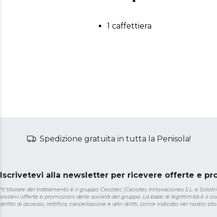
1 caffettiera
Spedizione gratuita in tutta la Penisola!
Iscrivetevi alla newsletter per ricevere offerte e p
*Il titolare del trattamento è il gruppo Cecotec (Cecotec Innovaciones S.L. e Solotriat
inviarvi offerte e promozioni delle società del gruppo. La base di legittimità è il con
diritto di accesso, rettifica, cancellazione e altri diritti, come indicato nel nostro sito