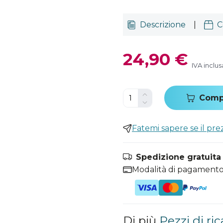
Descrizione
|
C
24,90 €
IVA inclus
Comp
Fatemi sapere se il pr
Spedizione gratuita i
Modalità di pagamento
Di più
Pezzi di r