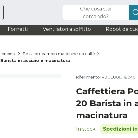
Che cosa stai
cercando?
Fornetti
Ventilatori a soffitto
Robot da cuc
o cucina
Pezzi di ricambio macchine da caffè
Barista in acciaio e macinatura
Riferimento: R01_EU01_118040
Caffettiera P
20 Barista in 
macinatura
In stock
Spedizioni i