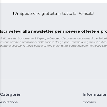
Spedizione gratuita in tutta la Penisola!
Iscrivetevi alla newsletter per ricevere offerte e p
*Il titolare del trattamento è il gruppo Cecotec (Cecotec Innovaciones S.L. e Solotriat
inviarvi offerte e promozioni delle società del gruppo. La base di legittimità è il con
diritto di accesso, rettifica, cancellazione e altri diritti, come indicato nel nostro sito
Categorie
Informazion
Aspirazione
Cookies