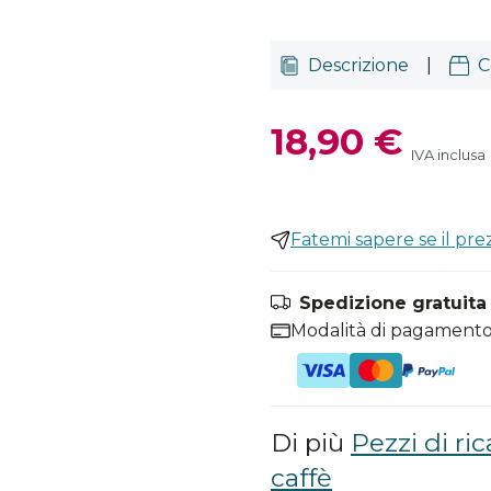
Descrizione
|
C
18,90 €
IVA inclusa
Fatemi sapere se il pr
Spedizione gratuita i
Modalità di pagamento
Di più
Pezzi di r
caffè