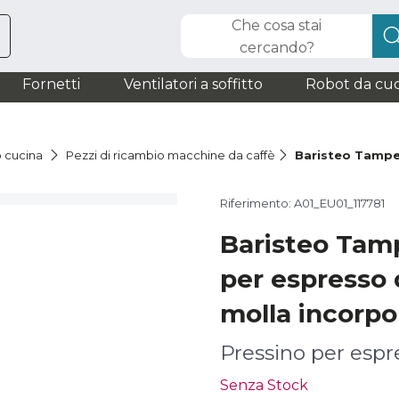
Che cosa stai
cercando?
Fornetti
Ventilatori a soffitto
Robot da cuc
o cucina
Pezzi di ricambio macchine da caffè
Baristeo Tamp
Riferimento: A01_EU01_117781
Baristeo Tam
per espresso
molla incorpo
Pressino per espr
Senza Stock