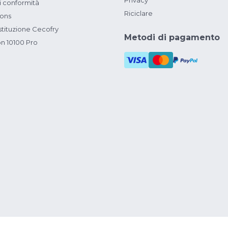
Privacy
i conformità
Riciclare
ions
ituzione Cecofry
Metodi di pagamento
on 10100 Pro