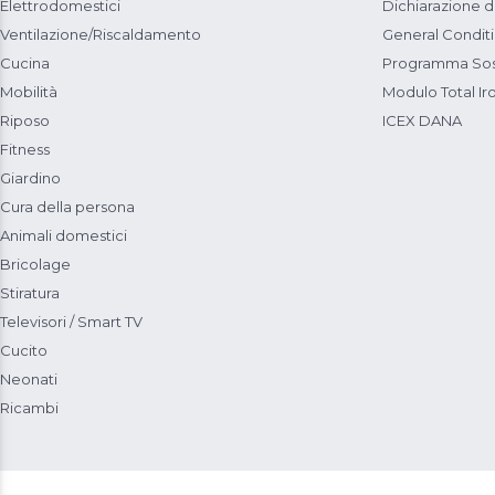
Elettrodomestici
Dichiarazione d
Ventilazione/Riscaldamento
General Condit
Cucina
Programma Sost
Mobilità
Modulo Total Ir
Riposo
ICEX DANA
Fitness
Giardino
Cura della persona
Animali domestici
Bricolage
Stiratura
Televisori / Smart TV
Cucito
Neonati
Ricambi