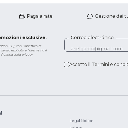
Paga a rate
Gestione dei tu
romozioni esclusive.
Correo electrónico
lon S.L.), con l'obiettivo di
senso esplicito e l'utente ha il
.
Politica sulla privacy
Accetto il
Termini e condiz
i
Legal Notice