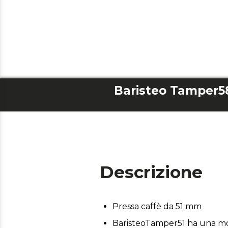
Baristeo Tamper5
Descrizione
Pressa caffè da 51 mm
BaristeoTamper51 ha una mol