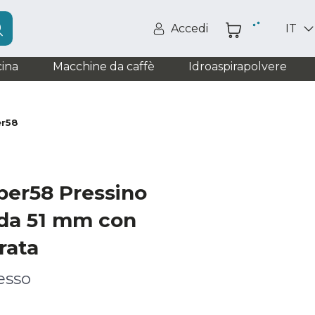
Accedi
IT
ina
Macchine da caffè
Idroaspirapolvere
er58
per58 Pressino
 da 51 mm con
rata
esso