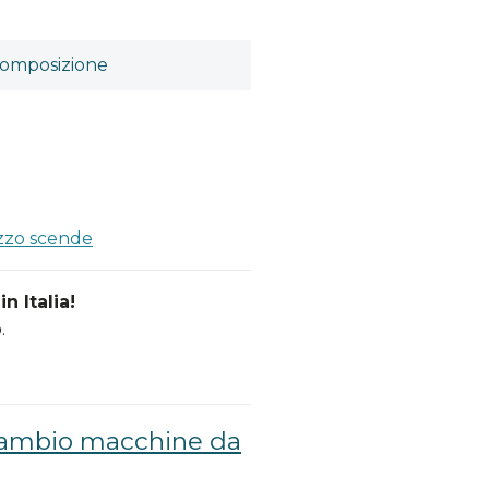
omposizione
ezzo scende
n Italia!
.
icambio macchine da