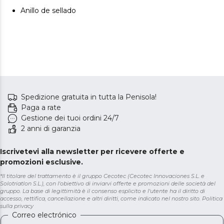
Anillo de sellado
Spedizione gratuita in tutta la Penisola!
Paga a rate
Gestione dei tuoi ordini 24/7
2 anni di garanzia
Iscrivetevi alla newsletter per ricevere offerte e
promozioni esclusive.
*Il titolare del trattamento è il gruppo Cecotec (Cecotec Innovaciones S.L. e
Solotriatlon S.L.), con l'obiettivo di inviarvi offerte e promozioni delle società del
gruppo. La base di legittimità è il consenso esplicito e l'utente ha il diritto di
accesso, rettifica, cancellazione e altri diritti, come indicato nel nostro sito.
Politica
sulla privacy
Correo electrónico