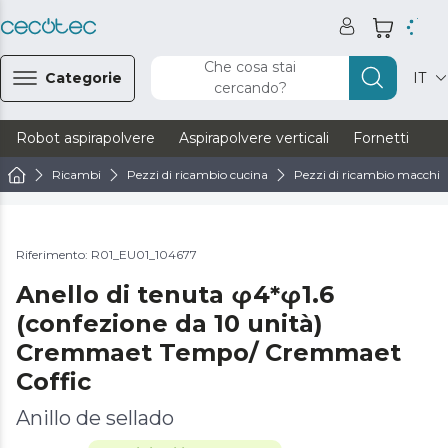
Che cosa stai
Categorie
IT
cercando?
Robot aspirapolvere
Aspirapolvere verticali
Fornetti
Ve
Ricambi
Pezzi di ricambio cucina
Pezzi di ricambio macchine
Riferimento: R01_EU01_104677
Anello di tenuta φ4*φ1.6
(confezione da 10 unità)
Cremmaet Tempo/ Cremmaet
Coffic
Anillo de sellado