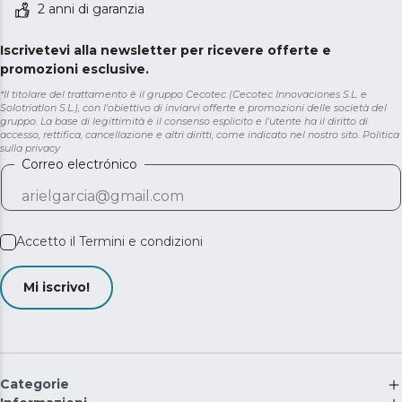
2 anni di garanzia
Iscrivetevi alla newsletter per ricevere offerte e
promozioni esclusive.
*Il titolare del trattamento è il gruppo Cecotec (Cecotec Innovaciones S.L. e
Solotriatlon S.L.), con l'obiettivo di inviarvi offerte e promozioni delle società del
gruppo. La base di legittimità è il consenso esplicito e l'utente ha il diritto di
accesso, rettifica, cancellazione e altri diritti, come indicato nel nostro sito.
Politica
sulla privacy
Correo electrónico
Accetto il
Termini e condizioni
Mi iscrivo!
Categorie