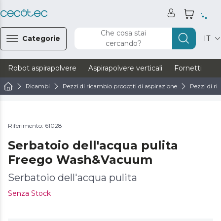
Che cosa stai
Categorie
IT
cercando?
Robot aspirapolvere
Aspirapolvere verticali
Fornetti
Ve
Ricambi
Pezzi di ricambio prodotti di aspirazione
Pezzi di ri
Riferimento: 61028
Serbatoio dell'acqua pulita
Freego Wash&Vacuum
Serbatoio dell'acqua pulita
Senza Stock