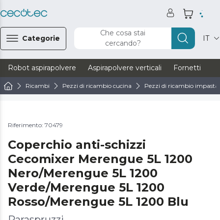
Che cosa stai
Categorie
IT
cercando?
Robot aspirapolvere
Aspirapolvere verticali
Fornetti
Ve
Ricambi
Pezzi di ricambio cucina
Pezzi di ricambio impastat
Riferimento: 70479
Coperchio anti-schizzi
Cecomixer Merengue 5L 1200
Nero/Merengue 5L 1200
Verde/Merengue 5L 1200
Rosso/Merengue 5L 1200 Blu
Paraspruzzi