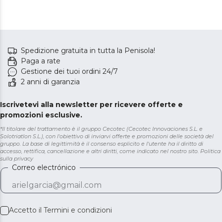
Spedizione gratuita in tutta la Penisola!
Paga a rate
Gestione dei tuoi ordini 24/7
2 anni di garanzia
Iscrivetevi alla newsletter per ricevere offerte e
promozioni esclusive.
*Il titolare del trattamento è il gruppo Cecotec (Cecotec Innovaciones S.L. e
Solotriatlon S.L.), con l'obiettivo di inviarvi offerte e promozioni delle società del
gruppo. La base di legittimità è il consenso esplicito e l'utente ha il diritto di
accesso, rettifica, cancellazione e altri diritti, come indicato nel nostro sito.
Politica
sulla privacy
Correo electrónico
Accetto il
Termini e condizioni