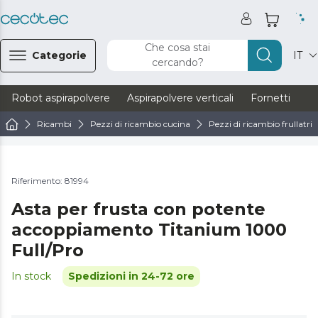
Che cosa stai
Categorie
IT
cercando?
Robot aspirapolvere
Aspirapolvere verticali
Fornetti
Ve
Ricambi
Pezzi di ricambio cucina
Pezzi di ricambio frullatrici
Riferimento: 81994
Asta per frusta con potente
accoppiamento Titanium 1000
Full/Pro
In stock
Spedizioni in 24-72 ore