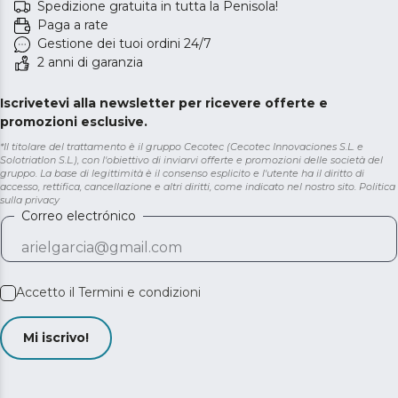
Spedizione gratuita in tutta la Penisola!
Paga a rate
Gestione dei tuoi ordini 24/7
2 anni di garanzia
Iscrivetevi alla newsletter per ricevere offerte e
promozioni esclusive.
*Il titolare del trattamento è il gruppo Cecotec (Cecotec Innovaciones S.L. e
Solotriatlon S.L.), con l'obiettivo di inviarvi offerte e promozioni delle società del
gruppo. La base di legittimità è il consenso esplicito e l'utente ha il diritto di
accesso, rettifica, cancellazione e altri diritti, come indicato nel nostro sito.
Politica
sulla privacy
Correo electrónico
Accetto il
Termini e condizioni
Mi iscrivo!