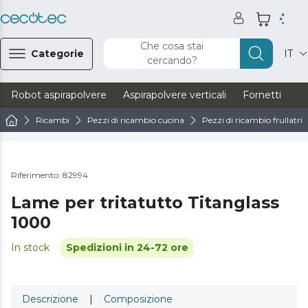
Che cosa stai
Categorie
IT
cercando?
Robot aspirapolvere
Aspirapolvere verticali
Fornetti
Ve
Ricambi
Pezzi di ricambio cucina
Pezzi di ricambio frullatrici
Riferimento: 82994
Lame per tritatutto Titanglass
1000
In stock
Spedizioni in 24-72 ore
Descrizione
|
Composizione