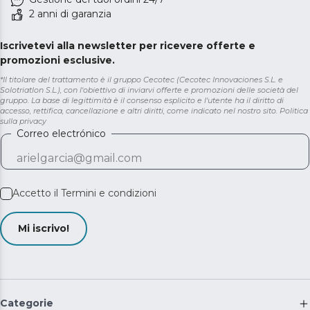
2 anni di garanzia
Iscrivetevi alla newsletter per ricevere offerte e
promozioni esclusive.
*Il titolare del trattamento è il gruppo Cecotec (Cecotec Innovaciones S.L. e
Solotriatlon S.L.), con l'obiettivo di inviarvi offerte e promozioni delle società del
gruppo. La base di legittimità è il consenso esplicito e l'utente ha il diritto di
accesso, rettifica, cancellazione e altri diritti, come indicato nel nostro sito.
Politica
sulla privacy
Correo electrónico
Accetto il
Termini e condizioni
Mi iscrivo!
Categorie