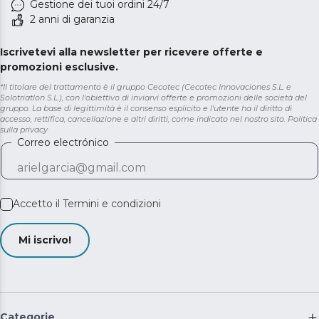
Gestione dei tuoi ordini 24/7
2 anni di garanzia
Iscrivetevi alla newsletter per ricevere offerte e
promozioni esclusive.
*Il titolare del trattamento è il gruppo Cecotec (Cecotec Innovaciones S.L. e
Solotriatlon S.L.), con l'obiettivo di inviarvi offerte e promozioni delle società del
gruppo. La base di legittimità è il consenso esplicito e l'utente ha il diritto di
accesso, rettifica, cancellazione e altri diritti, come indicato nel nostro sito.
Politica
sulla privacy
Correo electrónico
Accetto il
Termini e condizioni
Mi iscrivo!
Categorie