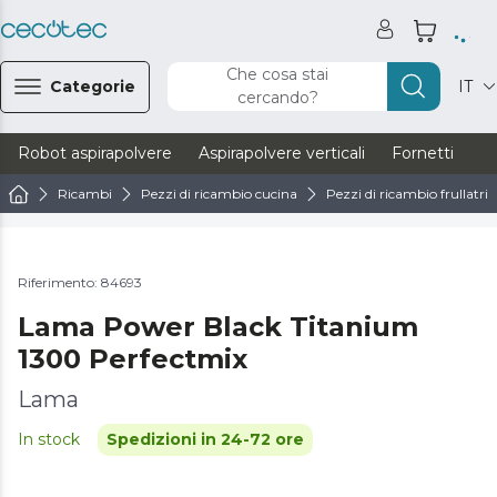
Che cosa stai
Categorie
IT
cercando?
Robot aspirapolvere
Aspirapolvere verticali
Fornetti
Ve
Ricambi
Pezzi di ricambio cucina
Pezzi di ricambio frullatrici
Riferimento: 84693
Lama Power Black Titanium
1300 Perfectmix
Lama
In stock
Spedizioni in 24-72 ore