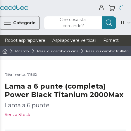
Che cosa stai
Categorie
IT
cercando?
Robot aspirapolvere
Aspirapolvere verticali
Fornetti
Ve
Ricambi
Pezzi di ricambio cucina
Pezzi di ricambio frullatrici
Riferimento: R1862
Lama a 6 punte (completa)
Power Black Titanium 2000Max
Lama a 6 punte
Senza Stock