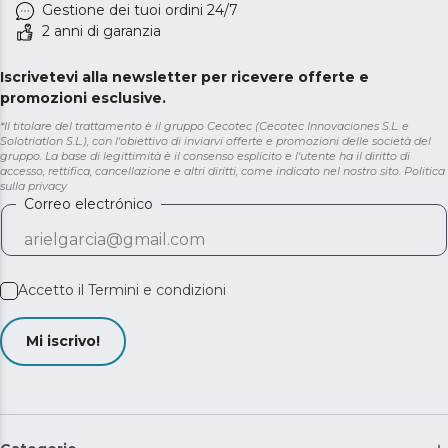
Gestione dei tuoi ordini 24/7
2 anni di garanzia
Iscrivetevi alla newsletter per ricevere offerte e
promozioni esclusive.
*Il titolare del trattamento è il gruppo Cecotec (Cecotec Innovaciones S.L. e
Solotriatlon S.L.), con l'obiettivo di inviarvi offerte e promozioni delle società del
gruppo. La base di legittimità è il consenso esplicito e l'utente ha il diritto di
accesso, rettifica, cancellazione e altri diritti, come indicato nel nostro sito.
Politica
sulla privacy
Correo electrónico
Accetto il
Termini e condizioni
Mi iscrivo!