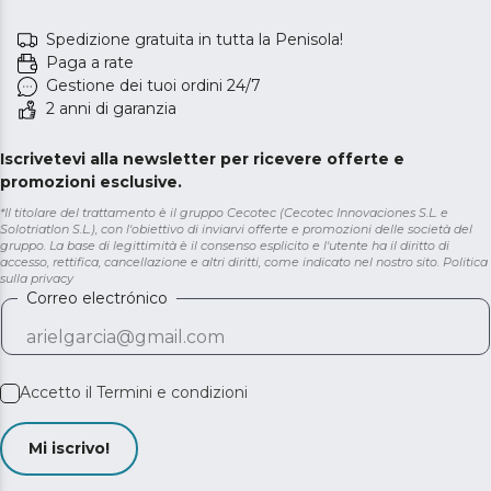
Spedizione gratuita in tutta la Penisola!
Paga a rate
Gestione dei tuoi ordini 24/7
2 anni di garanzia
Iscrivetevi alla newsletter per ricevere offerte e
promozioni esclusive.
*Il titolare del trattamento è il gruppo Cecotec (Cecotec Innovaciones S.L. e
Solotriatlon S.L.), con l'obiettivo di inviarvi offerte e promozioni delle società del
gruppo. La base di legittimità è il consenso esplicito e l'utente ha il diritto di
accesso, rettifica, cancellazione e altri diritti, come indicato nel nostro sito.
Politica
sulla privacy
Correo electrónico
Accetto il
Termini e condizioni
Mi iscrivo!