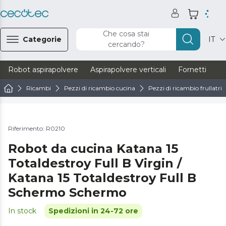
Che cosa stai
Categorie
IT
cercando?
Robot aspirapolvere
Aspirapolvere verticali
Fornetti
Ve
Ricambi
Pezzi di ricambio cucina
Pezzi di ricambio frullatrici
Riferimento: R0210
Robot da cucina Katana 15
Totaldestroy Full B Virgin /
Katana 15 Totaldestroy Full B
Schermo Schermo
In stock
Spedizioni in 24-72 ore