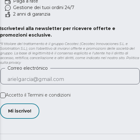
Paga a rate
Gestione dei tuoi ordini 24/7
2 anni di garanzia
Iscrivetevi alla newsletter per ricevere offerte e
promozioni esclusive.
*Il titolare del trattamento è il gruppo Cecotec (Cecotec Innovaciones S.L. e
Solotriatlon S.L.), con l'obiettivo di inviarvi offerte e promozioni delle società del
gruppo. La base di legittimità è il consenso esplicito e l'utente ha il diritto di
accesso, rettifica, cancellazione e altri diritti, come indicato nel nostro sito.
Politica
sulla privacy
Correo electrónico
Accetto il
Termini e condizioni
Mi iscrivo!