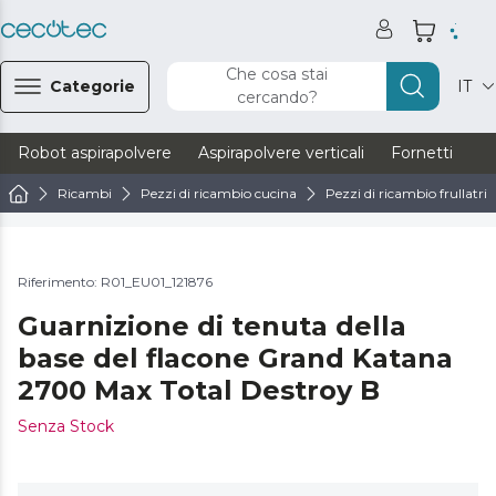
Che cosa stai
Categorie
IT
cercando?
Robot aspirapolvere
Aspirapolvere verticali
Fornetti
Ve
Ricambi
Pezzi di ricambio cucina
Pezzi di ricambio frullatrici
Riferimento: R01_EU01_121876
Guarnizione di tenuta della
base del flacone Grand Katana
2700 Max Total Destroy B
Senza Stock