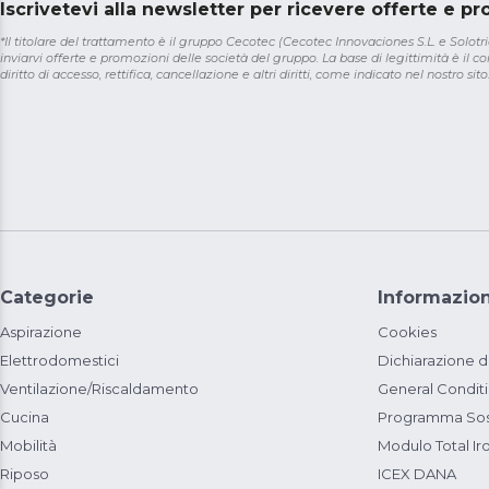
Iscrivetevi alla newsletter per ricevere offerte e p
*Il titolare del trattamento è il gruppo Cecotec (Cecotec Innovaciones S.L. e Solotriat
inviarvi offerte e promozioni delle società del gruppo. La base di legittimità è il con
diritto di accesso, rettifica, cancellazione e altri diritti, come indicato nel nostro sito
Categorie
Informazion
Aspirazione
Cookies
Elettrodomestici
Dichiarazione d
Ventilazione/Riscaldamento
General Condit
Cucina
Programma Sost
Mobilità
Modulo Total Ir
Riposo
ICEX DANA