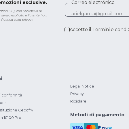
romozioni esclusive.
Correo electrónico
lon S.L.), con l'obiettivo di
senso esplicito e l'utente ha il
.
Politica sulla privacy
Accetto il
Termini e condiz
i
Legal Notice
Privacy
i conformità
Riciclare
ions
ituzione Cecofry
Metodi di pagamento
on 10100 Pro