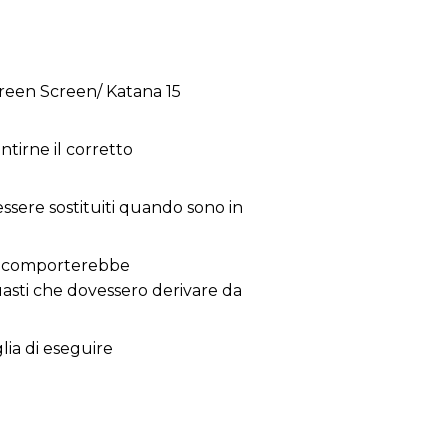
creen Screen/ Katana 15
tirne il corretto
 essere sostituiti quando sono in
 ne comporterebbe
guasti che dovessero derivare da
glia di eseguire