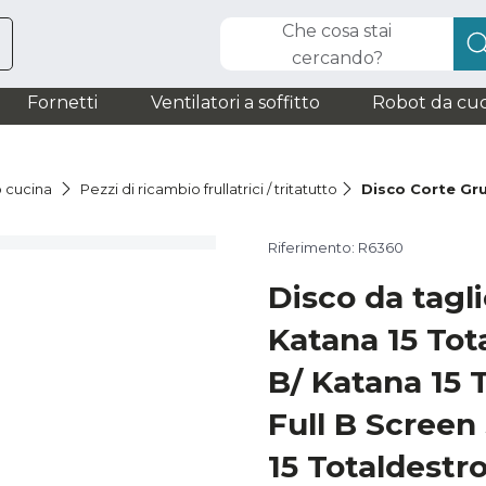
Che cosa stai
cercando?
Fornetti
Ventilatori a soffitto
Robot da cuc
o cucina
Pezzi di ricambio frullatrici / tritatutto
Disco Corte Gr
Riferimento: R6360
Disco da tagl
Katana 15 Tot
B/ Katana 15 
Full B Screen
15 Totaldestro