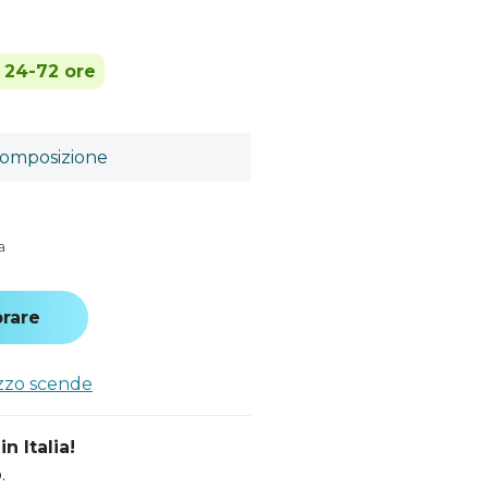
n 24-72 ore
omposizione
a
rare
ezzo scende
n Italia!
.