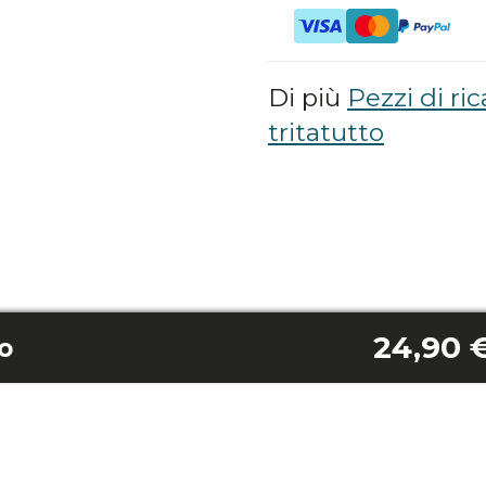
Di più
Pezzi di ric
tritatutto
24,90 
o