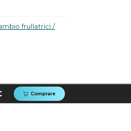
ambio frullatrici /
€
Comprare