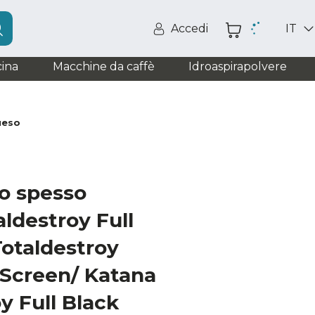
Accedi
IT
ina
Macchine da caffè
Idroaspirapolvere
ueso
io spesso
aldestroy Full
Totaldestroy
 Screen/ Katana
y Full Black