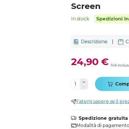
Screen
In stock
Spedizioni i
Descrizione
|
C
24,90 €
IVA inclus
Comp
Fatemi sapere se il pr
Spedizione gratuita i
Modalità di pagamento