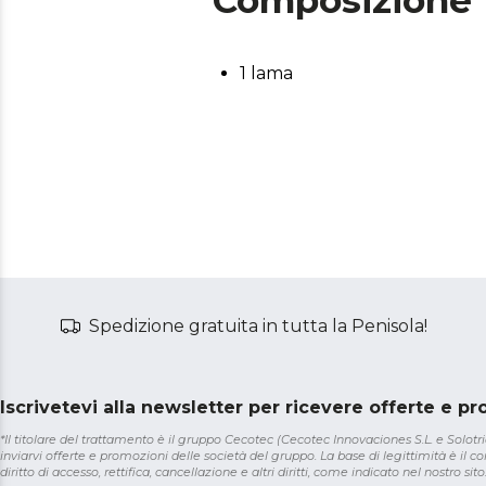
Composizione
1 lama
Spedizione gratuita in tutta la Penisola!
Iscrivetevi alla newsletter per ricevere offerte e p
*Il titolare del trattamento è il gruppo Cecotec (Cecotec Innovaciones S.L. e Solotriat
inviarvi offerte e promozioni delle società del gruppo. La base di legittimità è il con
diritto di accesso, rettifica, cancellazione e altri diritti, come indicato nel nostro sito