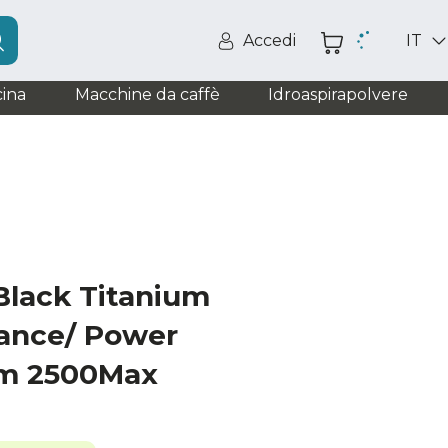
Accedi
IT
ina
Macchine da caffè
Idroaspirapolvere
lack Titanium
ance/ Power
um 2500Max