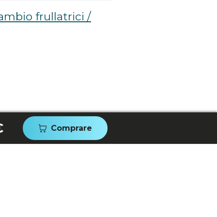
ambio frullatrici /
€
Comprare