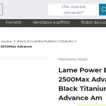
Che cosa stai
cercando?
Fornetti
Ventilatori a soffitto
Robot da cuc
o cucina
Pezzi di ricambio frullatrici / tritatutto
m 2500Max Advance
Riferimento: R2420
Lame Power B
2500Max Adv
Black Titani
Advance Am