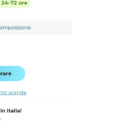
n 24-72 ore
omposizione
a
rare
ezzo scende
n Italia!
.