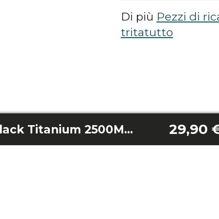
Di più
Pezzi di ric
tritatutto
29,90 
Cuchillas Power Black Titanium 2500Max Advance