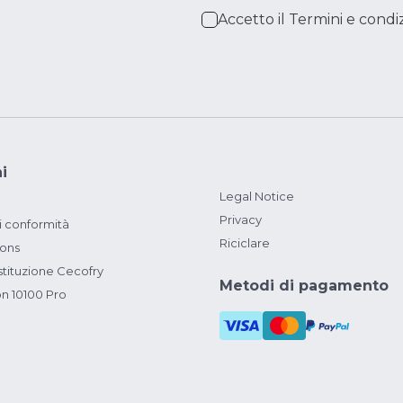
Accetto il
Termini e condiz
i
Legal Notice
Privacy
i conformità
Riciclare
ions
ituzione Cecofry
Metodi di pagamento
on 10100 Pro