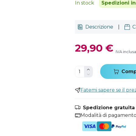
In stock
Spedizioni i
Descrizione
|
C
29,90 €
IVA inclus
Comp
Fatemi sapere se il pr
Spedizione gratuita i
Modalità di pagamento