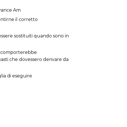
dvance Am
tirne il corretto
 essere sostituiti quando sono in
 ne comporterebbe
guasti che dovessero derivare da
glia di eseguire