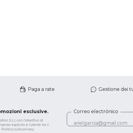
Paga a rate
Gestione dei tu
romozioni esclusive.
Correo electrónico
lon S.L.), con l'obiettivo di
senso esplicito e l'utente ha il
.
Politica sulla privacy