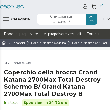
Che cosa stai
Categorie
IT
cercando?
Robot aspirapolvere
Aspirapolvere verticali
Fornetti
Ve
Ricambi
Pezzi di ricambio cucina
Pezzi di ricambio frullatrici
Riferimento: 97059
Coperchio della brocca Grand
Katana 2700Max Total Destroy
Schermo B/ Grand Katana
2700Max Total Destroy B
In stock
Spedizioni in 24-72 ore