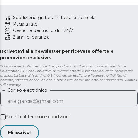
Spedizione gratuita in tutta la Penisola!
Paga a rate
Gestione dei tuoi ordini 24/7
2 anni di garanzia
Iscrivetevi alla newsletter per ricevere offerte e
promozioni esclusive.
*Il titolare del trattamento è il gruppo Cecotec (Cecotec Innovaciones S.L. e
Solotriatlon S.L.), con l'obiettivo di inviarvi offerte e promozioni delle società del
gruppo. La base di legittimità è il consenso esplicito e l'utente ha il diritto di
accesso, rettifica, cancellazione e altri diritti, come indicato nel nostro sito.
Politica
sulla privacy
Correo electrónico
Accetto il
Termini e condizioni
Mi iscrivo!