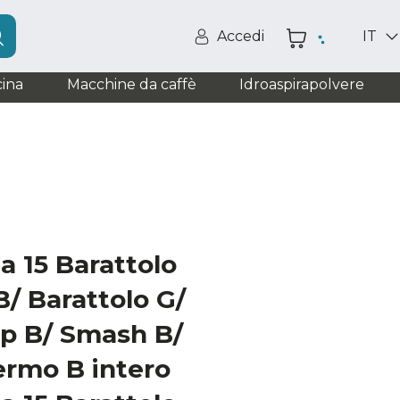
Accedi
IT
ina
Macchine da caffè
Idroaspirapolvere
a 15 Barattolo
B/ Barattolo G/
p B/ Smash B/
ermo B intero