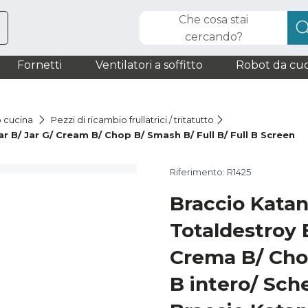
Che cosa stai
cercando?
Fornetti
Ventilatori a soffitto
Robot da cuc
o cucina
Pezzi di ricambio frullatrici / tritatutto
r B/ Jar G/ Cream B/ Chop B/ Smash B/ Full B/ Full B Screen
Riferimento: R1425
Braccio Katan
Totaldestroy 
Crema B/ Cho
B intero/ Sch