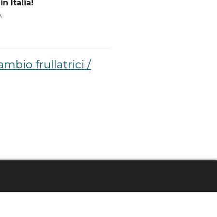
n Italia!
.
ambio frullatrici /