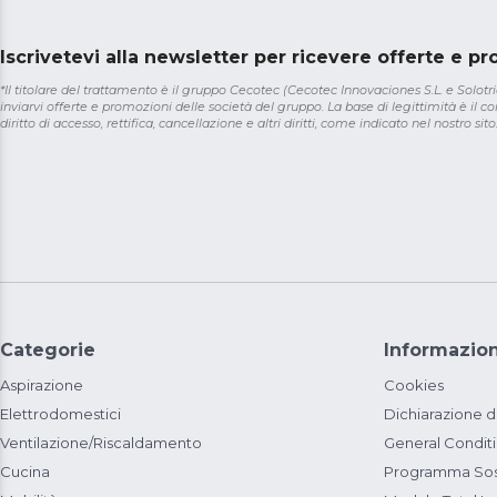
Iscrivetevi alla newsletter per ricevere offerte e p
*Il titolare del trattamento è il gruppo Cecotec (Cecotec Innovaciones S.L. e Solotriat
inviarvi offerte e promozioni delle società del gruppo. La base di legittimità è il con
diritto di accesso, rettifica, cancellazione e altri diritti, come indicato nel nostro sito
Categorie
Informazion
Aspirazione
Cookies
Elettrodomestici
Dichiarazione d
Ventilazione/Riscaldamento
General Condit
Cucina
Programma Sost