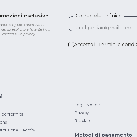
romozioni esclusive.
Correo electrónico
lon S.L.), con l'obiettivo di
senso esplicito e l'utente ha il
.
Politica sulla privacy
Accetto il
Termini e condiz
i
Legal Notice
Privacy
i conformità
Riciclare
ions
ituzione Cecofry
Metodi di pagamento