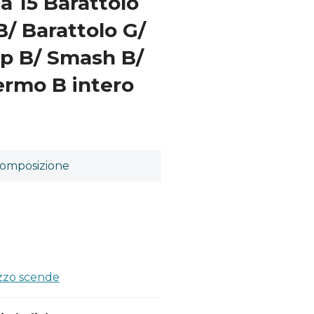
a 15 Barattolo
B/ Barattolo G/
p B/ Smash B/
ermo B intero
omposizione
a
ezzo scende