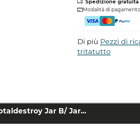
Spedizione gratuita i
Modalità di pagamento
Di più
Pezzi di ric
tritatutto
Brazo Katana 15 Totaldestroy Jar B/ Jar G/ Cream B/ Chop B/ Smash B/ Full B/ Full B Screen