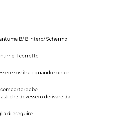
 Frantuma B/ B intero/ Schermo
tirne il corretto
 essere sostituiti quando sono in
 ne comporterebbe
guasti che dovessero derivare da
glia di eseguire