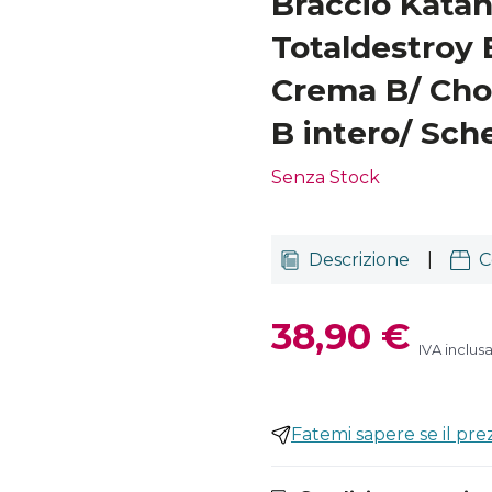
Braccio Katan
Totaldestroy 
Crema B/ Cho
B intero/ Sch
Senza Stock
Descrizione
|
C
38,90 €
IVA inclus
Fatemi sapere se il pr