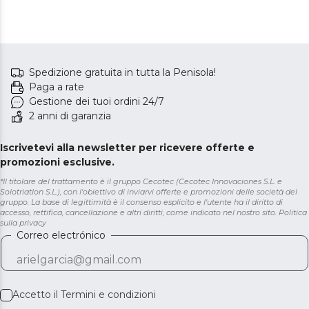
Spedizione gratuita in tutta la Penisola!
Paga a rate
Gestione dei tuoi ordini 24/7
2 anni di garanzia
Iscrivetevi alla newsletter per ricevere offerte e
promozioni esclusive.
*Il titolare del trattamento è il gruppo Cecotec (Cecotec Innovaciones S.L. e
Solotriatlon S.L.), con l'obiettivo di inviarvi offerte e promozioni delle società del
gruppo. La base di legittimità è il consenso esplicito e l'utente ha il diritto di
accesso, rettifica, cancellazione e altri diritti, come indicato nel nostro sito.
Politica
sulla privacy
Correo electrónico
Accetto il
Termini e condizioni