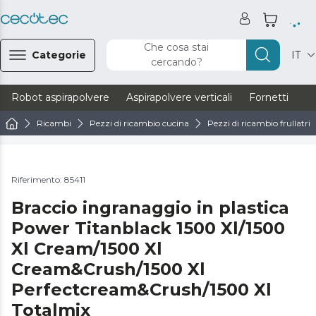
Che cosa stai
Categorie
IT
cercando?
Robot aspirapolvere
Aspirapolvere verticali
Fornetti
Ve
Ricambi
Pezzi di ricambio cucina
Pezzi di ricambio frullatrici
Riferimento: 85411
Braccio ingranaggio in plastica
Power Titanblack 1500 Xl/1500
Xl Cream/1500 Xl
Cream&Crush/1500 Xl
Perfectcream&Crush/1500 Xl
Totalmix