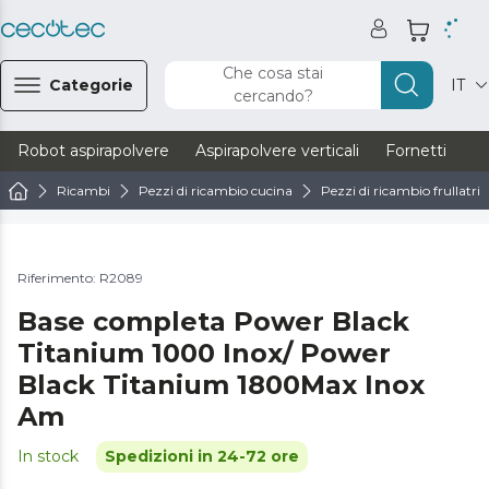
Che cosa stai
Categorie
IT
cercando?
Robot aspirapolvere
Aspirapolvere verticali
Fornetti
Ve
Ricambi
Pezzi di ricambio cucina
Pezzi di ricambio frullatrici
Riferimento: R2089
Base completa Power Black
Titanium 1000 Inox/ Power
Black Titanium 1800Max Inox
Am
In stock
Spedizioni in 24-72 ore