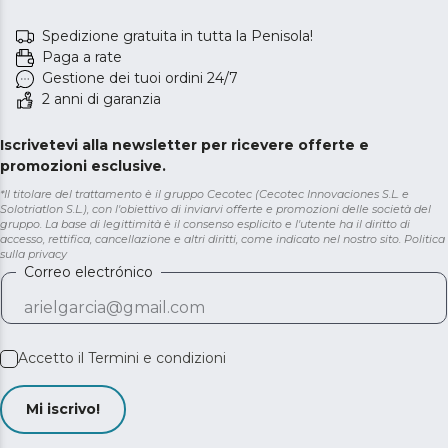
Spedizione gratuita in tutta la Penisola!
Paga a rate
Gestione dei tuoi ordini 24/7
2 anni di garanzia
Iscrivetevi alla newsletter per ricevere offerte e
promozioni esclusive.
*Il titolare del trattamento è il gruppo Cecotec (Cecotec Innovaciones S.L. e
Solotriatlon S.L.), con l'obiettivo di inviarvi offerte e promozioni delle società del
gruppo. La base di legittimità è il consenso esplicito e l'utente ha il diritto di
accesso, rettifica, cancellazione e altri diritti, come indicato nel nostro sito.
Politica
sulla privacy
Correo electrónico
Accetto il
Termini e condizioni
Mi iscrivo!