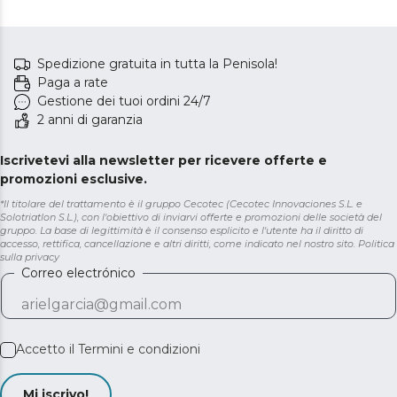
Spedizione gratuita in tutta la Penisola!
Paga a rate
Gestione dei tuoi ordini 24/7
2 anni di garanzia
Iscrivetevi alla newsletter per ricevere offerte e
promozioni esclusive.
*Il titolare del trattamento è il gruppo Cecotec (Cecotec Innovaciones S.L. e
Solotriatlon S.L.), con l'obiettivo di inviarvi offerte e promozioni delle società del
gruppo. La base di legittimità è il consenso esplicito e l'utente ha il diritto di
accesso, rettifica, cancellazione e altri diritti, come indicato nel nostro sito.
Politica
sulla privacy
Correo electrónico
Accetto il
Termini e condizioni
Mi iscrivo!