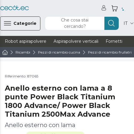
Che cosa stai
Categorie
IT
cercando?
Robot aspirapolvere
Aspirapolvere verticali
Fornetti
Ve
Ricambi
Pezzi di ricambio cucina
Pezzi di ricambio frullatrici
Riferimento: 87065
Anello esterno con lama a 8
punte Power Black Titanium
1800 Advance/ Power Black
Titanium 2500Max Advance
Anello esterno con lama