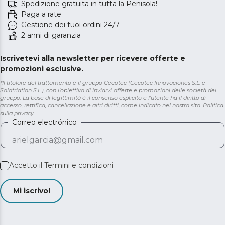
Spedizione gratuita in tutta la Penisola!
Paga a rate
Gestione dei tuoi ordini 24/7
2 anni di garanzia
Iscrivetevi alla newsletter per ricevere offerte e
promozioni esclusive.
*Il titolare del trattamento è il gruppo Cecotec (Cecotec Innovaciones S.L. e
Solotriatlon S.L.), con l'obiettivo di inviarvi offerte e promozioni delle società del
gruppo. La base di legittimità è il consenso esplicito e l'utente ha il diritto di
accesso, rettifica, cancellazione e altri diritti, come indicato nel nostro sito.
Politica
sulla privacy
Correo electrónico
Accetto il
Termini e condizioni
Mi iscrivo!