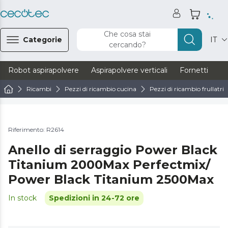
Che cosa stai
Categorie
IT
cercando?
Robot aspirapolvere
Aspirapolvere verticali
Fornetti
Ve
Ricambi
Pezzi di ricambio cucina
Pezzi di ricambio frullatrici
Riferimento: R2614
Anello di serraggio Power Black
Titanium 2000Max Perfectmix/
Power Black Titanium 2500Max
In stock
Spedizioni in 24-72 ore