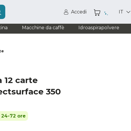
Accedi
IT
ina
Macchine da caffè
Idroaspirapolvere
te
 12 carte
ectsurface 350
n 24-72 ore