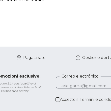
Paga a rate
Gestione dei tu
romozioni esclusive.
Correo electrónico
lon S.L.), con l'obiettivo di
senso esplicito e l'utente ha il
.
Politica sulla privacy
Accetto il
Termini e condiz