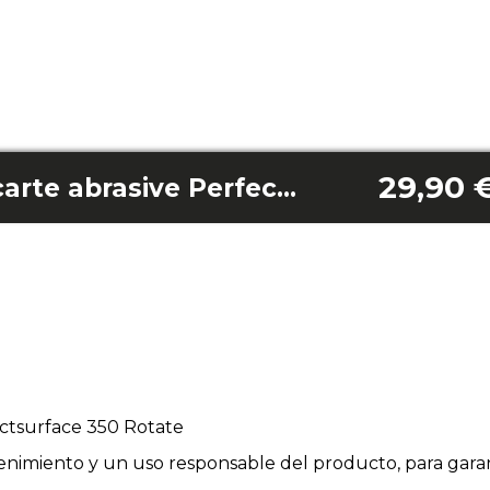
29,90 
Confezione da 12 carte abrasive Perfectsurface 350 Rotate
ectsurface 350 Rotate
enimiento y un uso responsable del producto, para garan