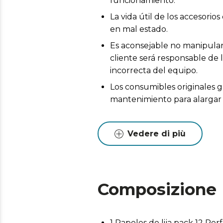
funcionamiento.
La vida útil de los accesor
en mal estado.
Es aconsejable no manipular 
cliente será responsable de 
incorrecta del equipo.
Los consumibles originales g
mantenimiento para alargar l
Vedere di più
Composizione
1 Papeles de lija pack 12 Pe