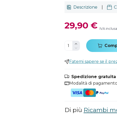
Descrizione
|
C
29,90 €
IVA inclus
Comp
Fatemi sapere se il pr
Spedizione gratuita i
Modalità di pagamento
Di più
Ricambi mo