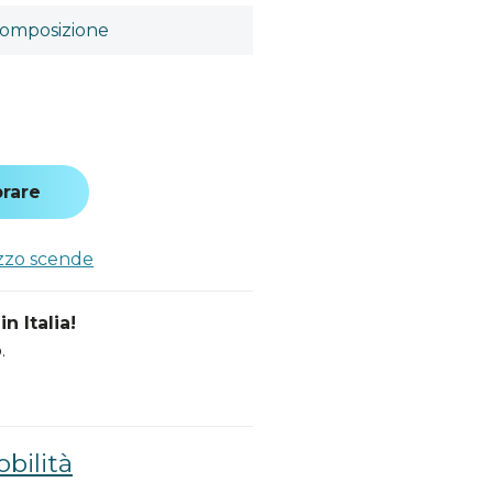
omposizione
a
rare
ezzo scende
n Italia!
.
bilità