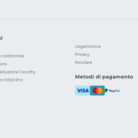
i
Legal Notice
Privacy
i conformità
Riciclare
ions
ituzione Cecofry
Metodi di pagamento
on 10100 Pro