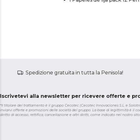
Spedizione gratuita in tutta la Penisola!
Iscrivetevi alla newsletter per ricevere offerte e p
*Il titolare del trattamento è il gruppo Cecotec (Cecotec Innovaciones S.L. e Solotriat
inviarvi offerte e promozioni delle società del gruppo. La base di legittimità è il con
diritto di accesso, rettifica, cancellazione e altri diritti, come indicato nel nostro sito