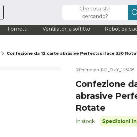
Che cosa stai
cercando?
Fornetti
Ventilatori a soffitto
Robot da cuc
à
Confezione da 12 carte abrasive Perfectsurface 350 Rota
Riferimento: R01_EU01_105235
Confezione da
abrasive Perf
Rotate
In stock
Spedizioni i