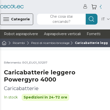
Che cosa stai
Categorie
IT
cercando?
Robot aspirapolvere
Aspirapolvere verticali
Fornetti
Ve
Ricambi
Pezzi di ricambio bricolage
Caricabatterie legg
Riferimento: R01_EU01_101297
Caricabatterie leggero
Powergyro 4000
Caricabatterie
In stock
Spedizioni in 24-72 ore