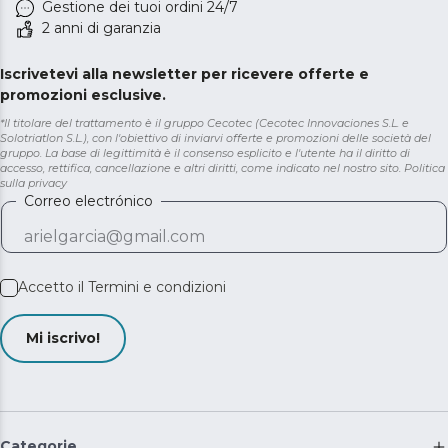
Gestione dei tuoi ordini 24/7
2 anni di garanzia
Iscrivetevi alla newsletter per ricevere offerte e
promozioni esclusive.
*Il titolare del trattamento è il gruppo Cecotec (Cecotec Innovaciones S.L. e
Solotriatlon S.L.), con l'obiettivo di inviarvi offerte e promozioni delle società del
gruppo. La base di legittimità è il consenso esplicito e l'utente ha il diritto di
accesso, rettifica, cancellazione e altri diritti, come indicato nel nostro sito.
Politica
sulla privacy
Correo electrónico
Accetto il
Termini e condizioni
Mi iscrivo!
Categorie