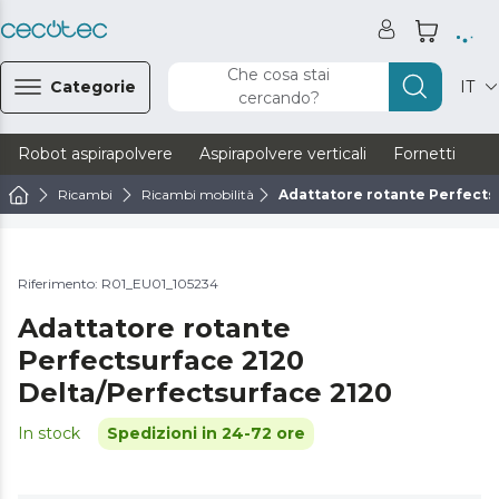
Che cosa stai
Categorie
IT
cercando?
Robot aspirapolvere
Aspirapolvere verticali
Fornetti
Ve
Ricambi
Ricambi mobilità
Adattatore rotante Perfects
Riferimento: R01_EU01_105234
Adattatore rotante
Perfectsurface 2120
Delta/Perfectsurface 2120
In stock
Spedizioni in 24-72 ore