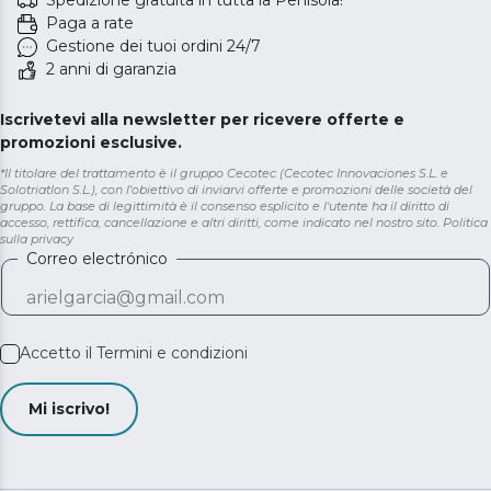
Spedizione gratuita in tutta la Penisola!
Paga a rate
Gestione dei tuoi ordini 24/7
2 anni di garanzia
Iscrivetevi alla newsletter per ricevere offerte e
promozioni esclusive.
*Il titolare del trattamento è il gruppo Cecotec (Cecotec Innovaciones S.L. e
Solotriatlon S.L.), con l'obiettivo di inviarvi offerte e promozioni delle società del
gruppo. La base di legittimità è il consenso esplicito e l'utente ha il diritto di
accesso, rettifica, cancellazione e altri diritti, come indicato nel nostro sito.
Politica
sulla privacy
Correo electrónico
Accetto il
Termini e condizioni
Mi iscrivo!