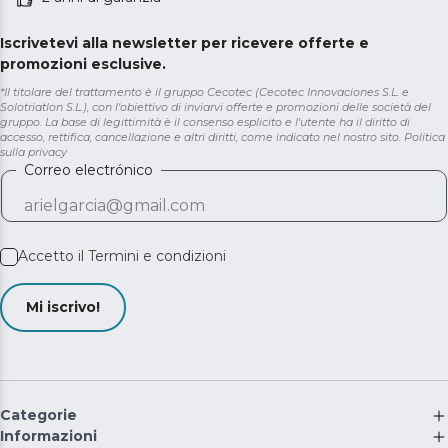
Iscrivetevi alla newsletter per ricevere offerte e
promozioni esclusive.
*Il titolare del trattamento è il gruppo Cecotec (Cecotec Innovaciones S.L. e
Solotriatlon S.L.), con l'obiettivo di inviarvi offerte e promozioni delle società del
gruppo. La base di legittimità è il consenso esplicito e l'utente ha il diritto di
accesso, rettifica, cancellazione e altri diritti, come indicato nel nostro sito.
Politica
sulla privacy
Correo electrónico
Accetto il
Termini e condizioni
Mi iscrivo!
Categorie
Informazioni