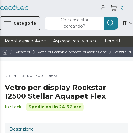
Che cosa stai
Categorie
IT
cercando?
Robot aspirapolvere
Aspirapolvere verticali
Fornetti
Ve
Ricambi
Pezzi di ricambio prodotti di aspirazione
Pezzi di ri
Riferimento: R01_EU01_101673
Vetro per display Rockstar
12500 Stellar Aquapet Flex
In stock
Spedizioni in 24-72 ore
Descrizione