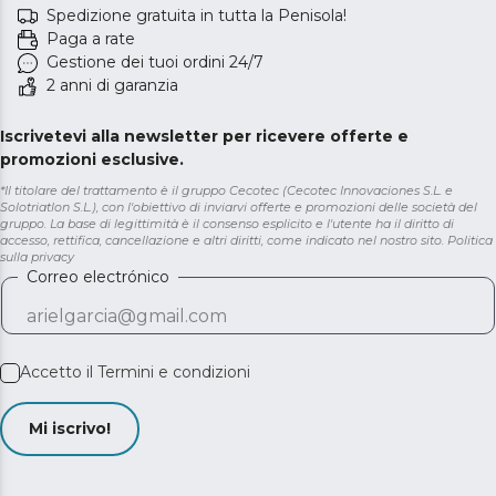
Spedizione gratuita in tutta la Penisola!
Paga a rate
Gestione dei tuoi ordini 24/7
2 anni di garanzia
Iscrivetevi alla newsletter per ricevere offerte e
promozioni esclusive.
*Il titolare del trattamento è il gruppo Cecotec (Cecotec Innovaciones S.L. e
Solotriatlon S.L.), con l'obiettivo di inviarvi offerte e promozioni delle società del
gruppo. La base di legittimità è il consenso esplicito e l'utente ha il diritto di
accesso, rettifica, cancellazione e altri diritti, come indicato nel nostro sito.
Politica
sulla privacy
Correo electrónico
Accetto il
Termini e condizioni
Mi iscrivo!