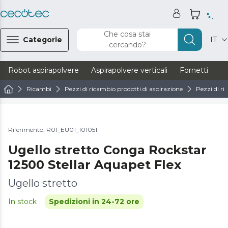
Che cosa stai
Categorie
IT
cercando?
Robot aspirapolvere
Aspirapolvere verticali
Fornetti
Ve
Ricambi
Pezzi di ricambio prodotti di aspirazione
Pezzi di ri
Riferimento: R01_EU01_101051
Ugello stretto Conga Rockstar
12500 Stellar Aquapet Flex
Ugello stretto
In stock
Spedizioni in 24-72 ore