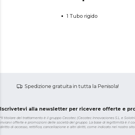
1 Tubo rigido
Spedizione gratuita in tutta la Penisola!
Iscrivetevi alla newsletter per ricevere offerte e p
*Il titolare del trattamento è il gruppo Cecotec (Cecotec Innovaciones S.L. e Solotriat
inviarvi offerte e promozioni delle società del gruppo. La base di legittimità è il con
diritto di accesso, rettifica, cancellazione e altri diritti, come indicato nel nostro sito