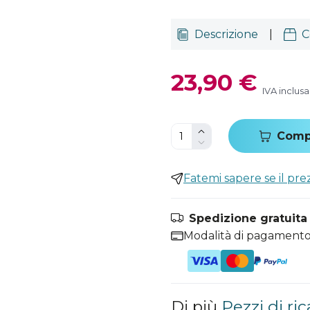
Descrizione
|
C
23,90 €
IVA inclusa
Comp
Fatemi sapere se il pr
Spedizione gratuita i
Modalità di pagamento
Di più
Pezzi di ri