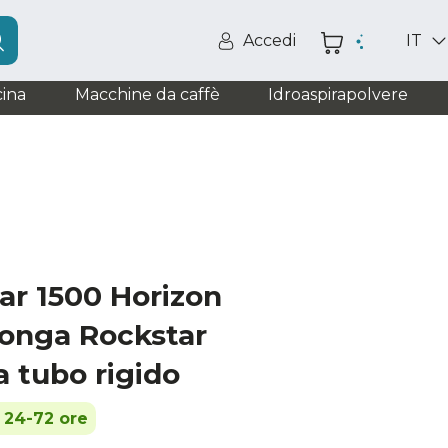
Accedi
IT
ina
Macchine da caffè
Idroaspirapolvere
ar 1500 Horizon
Conga Rockstar
a tubo rigido
n 24-72 ore