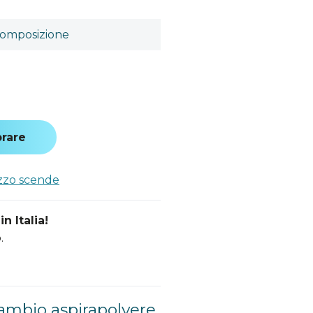
omposizione
rare
ezzo scende
n Italia!
.
cambio aspirapolvere