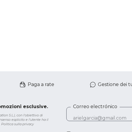
Paga a rate
Gestione dei tu
romozioni esclusive.
Correo electrónico
lon S.L.), con l'obiettivo di
senso esplicito e l'utente ha il
.
Politica sulla privacy