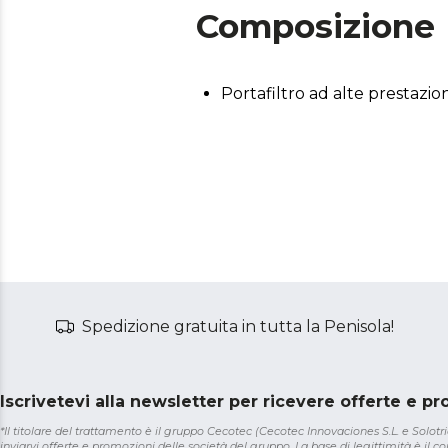
Composizione
Portafiltro ad alte prestazion
Spedizione gratuita in tutta la Penisola!
Iscrivetevi alla newsletter per ricevere offerte e p
*Il titolare del trattamento è il gruppo Cecotec (Cecotec Innovaciones S.L. e Solotriat
inviarvi offerte e promozioni delle società del gruppo. La base di legittimità è il con