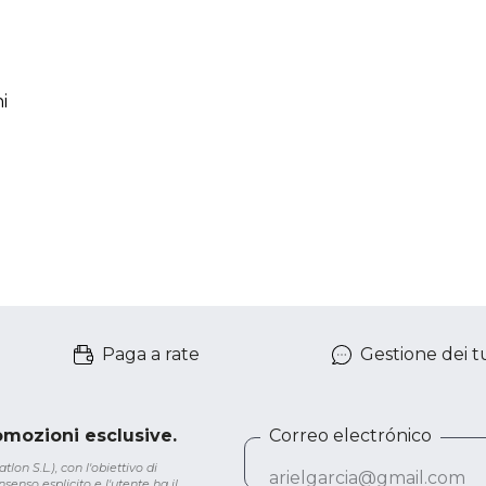
i
Paga a rate
Gestione dei tu
romozioni esclusive.
Correo electrónico
lon S.L.), con l'obiettivo di
senso esplicito e l'utente ha il