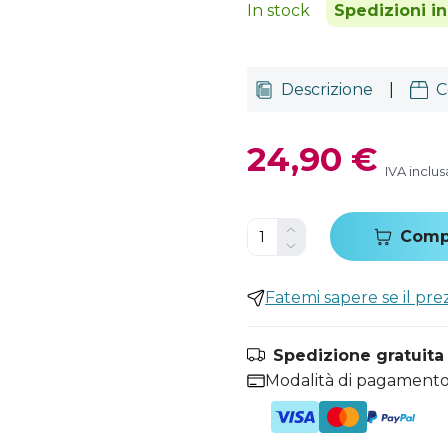
In stock
Spedizioni i
Descrizione
|
C
24,90 €
IVA inclus
Comp
Fatemi sapere se il pr
Spedizione gratuita i
Modalità di pagamento