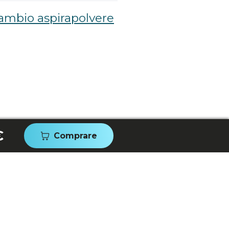
cambio aspirapolvere
€
Comprare