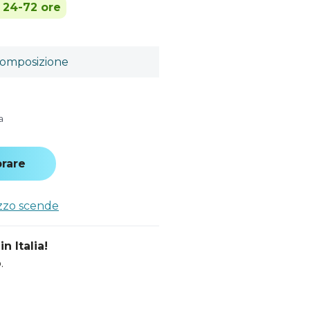
n 24-72 ore
omposizione
a
rare
ezzo scende
n Italia!
.