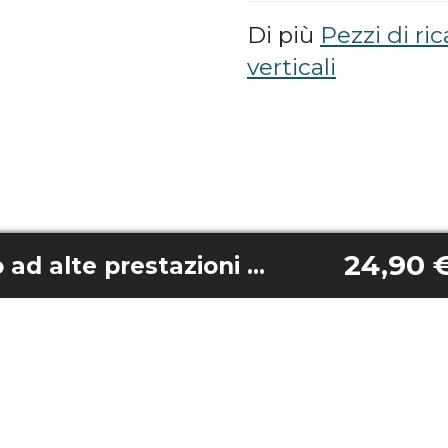
Di più
Pezzi di ri
verticali
24,90 
Supporto per filtro ad alte prestazioni Rockstar 350 Longlife Jalisco/350 Longlife Flex