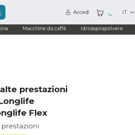
Accedi
IT
ina
Macchine da caffè
Idroaspirapolvere
 alte prestazioni
Longlife
nglife Flex
e prestazioni