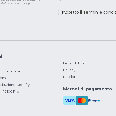
.
Politica sulla privacy
Accetto il
Termini e condiz
i
Legal Notice
Privacy
i conformità
Riciclare
ions
ituzione Cecofry
Metodi di pagamento
on 10100 Pro