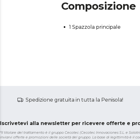
Composizione
1 Spazzola principale
Spedizione gratuita in tutta la Penisola!
Iscrivetevi alla newsletter per ricevere offerte e p
*Il titolare del trattamento è il gruppo Cecotec (Cecotec Innovaciones S.L. e Solotriat
inviarvi offerte e promozioni delle società del gruppo. La base di legittimità è il con