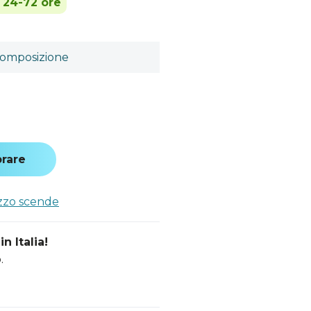
n 24-72 ore
omposizione
a
rare
ezzo scende
n Italia!
.