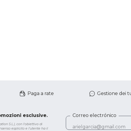
Paga a rate
Gestione dei tu
romozioni esclusive.
Correo electrónico
lon S.L.), con l'obiettivo di
senso esplicito e l'utente ha il