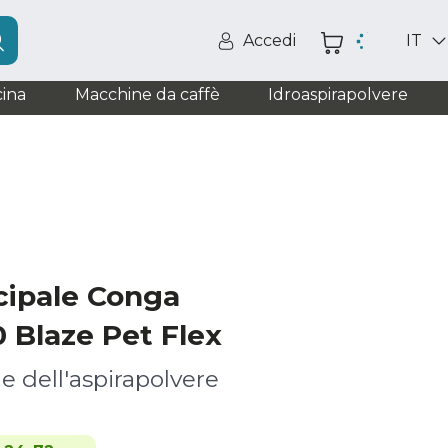
Accedi
IT
ina
Macchine da caffè
Idroaspirapolvere
cipale Conga
 Blaze Pet Flex
e dell'aspirapolvere