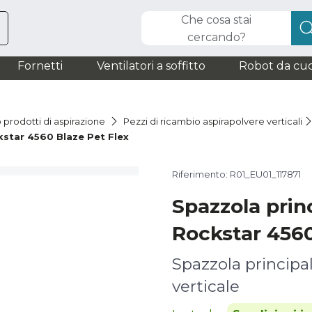
Che cosa stai
cercando?
Fornetti
Ventilatori a soffitto
Robot da cuc
 prodotti di aspirazione
Pezzi di ricambio aspirapolvere verticali
star 4560 Blaze Pet Flex
Riferimento: R01_EU01_117871
Spazzola prin
Rockstar 4560
Spazzola principal
verticale