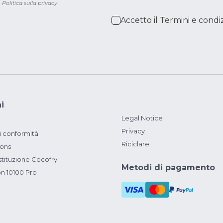
.
Politica sulla privacy
Accetto il
Termini e condiz
i
Legal Notice
Privacy
i conformità
Riciclare
ions
ituzione Cecofry
Metodi di pagamento
on 10100 Pro