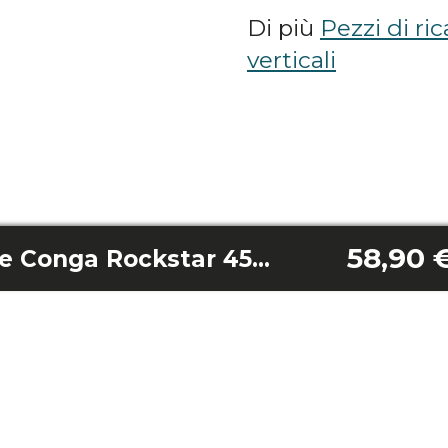
Di più
Pezzi di ri
verticali
58,90 
Spazzola principale Conga Rockstar 4560 Blaze Pet Flex