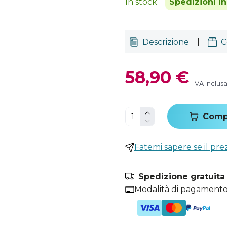
In stock
Spedizioni i
Descrizione
|
C
58,90 €
IVA inclus
Comp
Fatemi sapere se il pr
Spedizione gratuita i
Modalità di pagamento