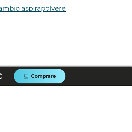
cambio aspirapolvere
€
Comprare